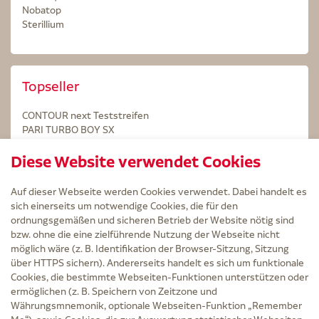
Nobatop
Sterillium
Topseller
CONTOUR next Teststreifen
PARI TURBO BOY SX
STERILLIUM Lösung 100ml
Diese Website verwendet Cookies
Kintex Kinesiologie Tape blau
Auf dieser Webseite werden Cookies verwendet. Dabei handelt es
sich einerseits um notwendige Cookies, die für den
ordnungsgemäßen und sicheren Betrieb der Website nötig sind
bzw. ohne die eine zielführende Nutzung der Webseite nicht
Service
möglich wäre (z. B. Identifikation der Browser-Sitzung, Sitzung
Versand und Lieferzeit
über HTTPS sichern). Andererseits handelt es sich um funktionale
Kontakt
Cookies, die bestimmte Webseiten-Funktionen unterstützen oder
FAQ
ermöglichen (z. B. Speichern von Zeitzone und
AGB
Währungsmnemonik, optionale Webseiten-Funktion „Remember
Cookie-Einstellungen