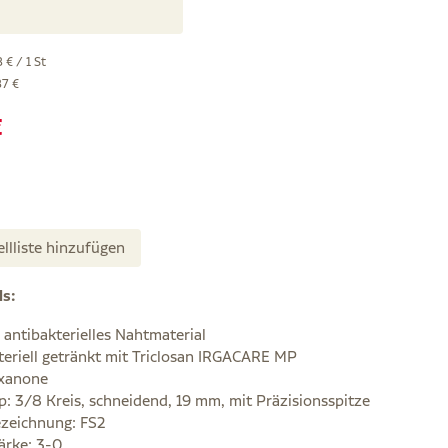
 € / 1 St
87 €
€
ellliste hinzufügen
ls:
, antibakterielles Nahtmaterial
teriell getränkt mit Triclosan IRGACARE MP
xanone
p: 3/8 Kreis, schneidend, 19 mm, mit Präzisionsspitze
zeichnung: FS2
ärke: 3-0