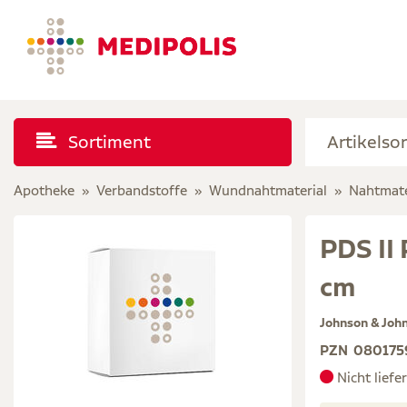
Sortiment
Apotheke
Verbandstoffe
Wundnahtmaterial
Nahtmate
PDS II
cm
Johnson & Jo
PZN
080175
Nicht liefe