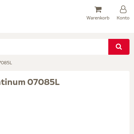
Warenkorb
Konto
07085L
latinum 07085L