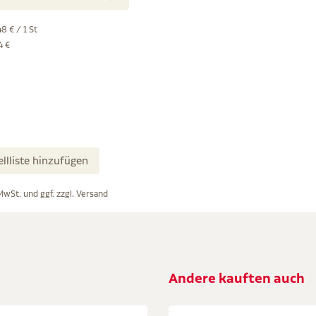
8 € / 1 St
4 €
ellliste hinzufügen
 MwSt. und ggf. zzgl.
Versand
Andere kauften auch