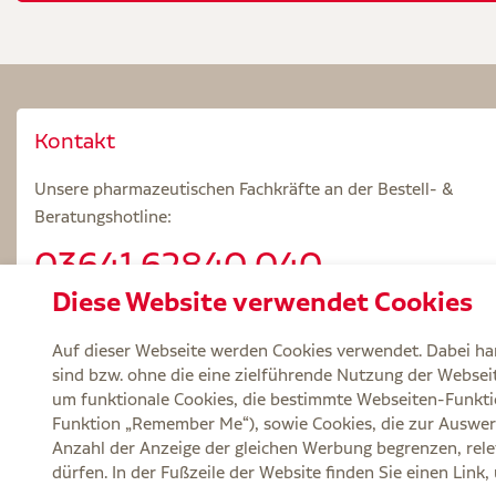
Kontakt
Unsere pharmazeutischen Fachkräfte an der Bestell- &
Beratungshotline:
03641.62840 040
Diese Website verwendet Cookies
Beratungszeiten: Mo – Fr 8.00 – 18.00 Uhr
Auf dieser Webseite werden Cookies verwendet. Dabei han
sind bzw. ohne die eine zielführende Nutzung der Webseite
um funktionale Cookies, die bestimmte Webseiten-Funkti
Funktion „Remember Me“), sowie Cookies, die zur Auswer
Service
Versand und Lieferzeit
Kontakt
FA
Anzahl der Anzeige der gleichen Werbung begrenzen, rele
dürfen. In der Fußzeile der Website finden Sie einen Link
Zu Risiken und Nebenwirkungen lesen Sie die Packungsbeilage und fragen Si