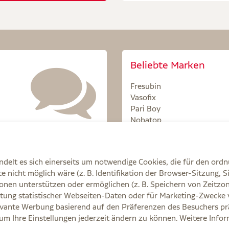
Beliebte Marken
Fresubin
Vasofix
Pari Boy
Nobatop
Sterillium
delt es sich einerseits um notwendige Cookies, die für den ord
 nicht möglich wäre (z. B. Identifikation der Browser-Sitzung, S
onen unterstützen oder ermöglichen (z. B. Speichern von Zeit
tung statistischer Webseiten-Daten oder für Marketing-Zwecke 
Q
AGB
Cookie-Einstellungen
Datenschutz
E
vante Werbung basierend auf den Präferenzen des Besuchers prä
, um Ihre Einstellungen jederzeit ändern zu können. Weitere Info
e Ihre Ärztin, Ihren Arzt oder in der Apotheke.