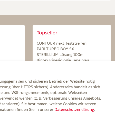
Topseller
CONTOUR next Teststreifen
PARI TURBO BOY SX
STERILLIUM Lösung 100ml
Kintex Kinesiologie Tape blau
nungsgemäßen und sicheren Betrieb der Website nötig
itzung über HTTPS sichern). Andererseits handelt es sich
zone und Währungsmnemonik, optionale Webseiten-
verwendet werden (z. B. Verbesserung unseres Angebots,
rklärung zur Barrierefreiheit
Widerruf
Impressum
sentieren). Sie bestimmen, welche Cookies wir setzen
rmationen finden Sie in unserer
Datenschutzerklärung
.