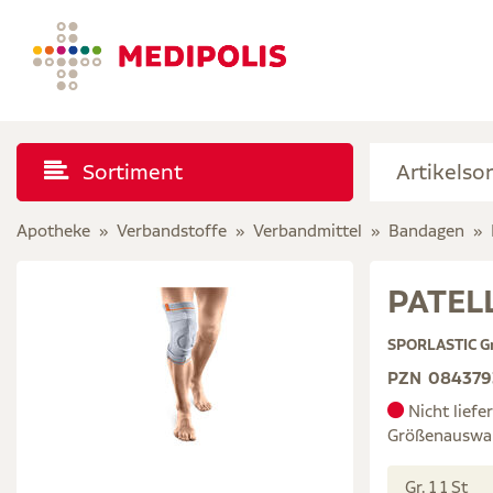
Sortiment
Apotheke
Verbandstoffe
Verbandmittel
Bandagen
PATELL
SPORLASTIC G
PZN
084379
Nicht liefe
Größenauswa
Gr. 1 1 St