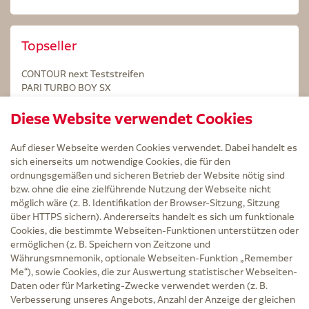
Topseller
CONTOUR next Teststreifen
PARI TURBO BOY SX
STERILLIUM Lösung 100ml
Diese Website verwendet Cookies
Kintex Kinesiologie Tape blau
Auf dieser Webseite werden Cookies verwendet. Dabei handelt es
sich einerseits um notwendige Cookies, die für den
ordnungsgemäßen und sicheren Betrieb der Website nötig sind
bzw. ohne die eine zielführende Nutzung der Webseite nicht
Service
möglich wäre (z. B. Identifikation der Browser-Sitzung, Sitzung
Versand und Lieferzeit
über HTTPS sichern). Andererseits handelt es sich um funktionale
Kontakt
Cookies, die bestimmte Webseiten-Funktionen unterstützen oder
FAQ
ermöglichen (z. B. Speichern von Zeitzone und
AGB
Währungsmnemonik, optionale Webseiten-Funktion „Remember
Cookie-Einstellungen
Me“), sowie Cookies, die zur Auswertung statistischer Webseiten-
Datenschutz
Daten oder für Marketing-Zwecke verwendet werden (z. B.
Erklärung zur Barrierefreiheit
Verbesserung unseres Angebots, Anzahl der Anzeige der gleichen
Widerruf