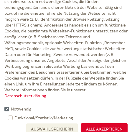
sich einerseits um notwendige Cookies, die für den
ordnungsgemäßen und sicheren Betrieb der Website nötig sind
bzw. ohne die eine zielführende Nutzung der Webseite nicht
Service
möglich wäre (z. B. Identifikation der Browser-Sitzung, Sitzung
Versand und Lieferzeit
über HTTPS sichern). Andererseits handelt es sich um funktionale
Kontakt
Cookies, die bestimmte Webseiten-Funktionen unterstützen oder
FAQ
ermöglichen (z. B. Speichern von Zeitzone und
AGB
Währungsmnemonik, optionale Webseiten-Funktion „Remember
Cookie-Einstellungen
Me“), sowie Cookies, die zur Auswertung statistischer Webseiten-
Datenschutz
Daten oder für Marketing-Zwecke verwendet werden (z. B.
Erklärung zur Barrierefreiheit
Verbesserung unseres Angebots, Anzahl der Anzeige der gleichen
Widerruf
Werbung begrenzen, relevante Werbung basierend auf den
Impressum
Präferenzen des Besuchers präsentieren). Sie bestimmen, welche
Cookies wir setzen dürfen. In der Fußzeile der Website finden Sie
Zu Risiken und Nebenwirkungen lesen Sie die Packungsbeilage und fragen Sie
einen Link, um Ihre Einstellungen jederzeit ändern zu können.
Ihre Ärztin, Ihren Arzt oder in der Apotheke.
Weitere Informationen finden Sie in unserer
Datenschutzerklärung
.
* Ab 50 € Bestellwert sowie bei der Bestellung mit Sprechstundenbedarf-Rezept
entfallen für Lieferungen innerhalb Deutschlands die Versandkosten.
Notwendig
Rabattgutscheine werden nicht auf die Versandkostenfreigrenze angerechnet,
Funktional/Statistik/Marketing
gelten nicht für verschreibungspflichtige Medikamente und können nicht mit
AUSWAHL SPEICHERN
ALLE AKZEPTIEREN
gesetzlichen Zuzahlungen verrechnet werden.