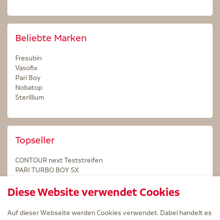
Beliebte Marken
Fresubin
Vasofix
Pari Boy
Nobatop
Sterillium
Topseller
CONTOUR next Teststreifen
PARI TURBO BOY SX
STERILLIUM Lösung 100ml
Diese Website verwendet Cookies
Kintex Kinesiologie Tape blau
Auf dieser Webseite werden Cookies verwendet. Dabei handelt es