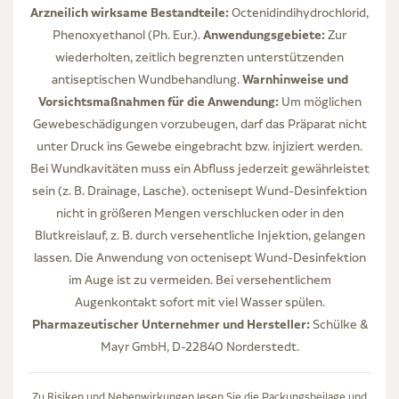
Arzneilich wirksame Bestandteile:
Octenidindihydrochlorid,
Anwendungsgebiete:
Phenoxyethanol (Ph. Eur.).
Zur
wiederholten, zeitlich begrenzten unterstützenden
Warnhinweise und
antiseptischen Wundbehandlung.
Vorsichtsmaßnahmen für die Anwendung:
Um möglichen
Gewebeschädigungen vorzubeugen, darf das Präparat nicht
unter Druck ins Gewebe eingebracht bzw. injiziert werden.
Bei Wundkavitäten muss ein Abfluss jederzeit gewährleistet
sein (z. B. Drainage, Lasche). octenisept Wund-Desinfektion
nicht in größeren Mengen verschlucken oder in den
Blutkreislauf, z. B. durch versehentliche Injektion, gelangen
lassen. Die Anwendung von octenisept Wund-Desinfektion
im Auge ist zu vermeiden. Bei versehentlichem
Augenkontakt sofort mit viel Wasser spülen.
Pharmazeutischer Unternehmer und Hersteller:
Schülke &
Mayr GmbH, D-22840 Norderstedt.
Zu Risiken und Nebenwirkungen lesen Sie die Packungsbeilage und