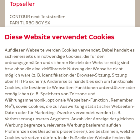
Topseller
CONTOUR next Teststreifen
PARI TURBO BOY SX
STERILLIUM Lösung 100ml
Diese Website verwendet Cookies
Kintex Kinesiologie Tape blau
Auf dieser Webseite werden Cookies verwendet. Dabei handelt es
sich einerseits um notwendige Cookies, die für den
ordnungsgemäßen und sicheren Betrieb der Website nötig sind
bzw. ohne die eine zielführende Nutzung der Webseite nicht
Service
möglich wäre (z. B. Identifikation der Browser-Sitzung, Sitzung
Versand und Lieferzeit
über HTTPS sichern). Andererseits handelt es sich um funktionale
Kontakt
Cookies, die bestimmte Webseiten-Funktionen unterstützen oder
FAQ
ermöglichen (z. B. Speichern von Zeitzone und
AGB
Währungsmnemonik, optionale Webseiten-Funktion „Remember
Cookie-Einstellungen
Me“), sowie Cookies, die zur Auswertung statistischer Webseiten-
Datenschutz
Daten oder für Marketing-Zwecke verwendet werden (z. B.
Erklärung zur Barrierefreiheit
Verbesserung unseres Angebots, Anzahl der Anzeige der gleichen
Widerruf
Werbung begrenzen, relevante Werbung basierend auf den
Impressum
Präferenzen des Besuchers präsentieren). Sie bestimmen, welche
Cookies wir setzen dürfen. In der Fußzeile der Website finden Sie