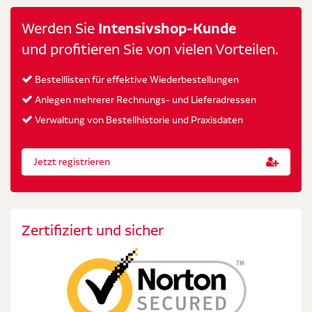
Werden Sie
Intensivshop-Kunde
und profitieren Sie von vielen Vorteilen.
Bestelllisten für effektive Wiederbestellungen
Anlegen mehrerer Rechnungs- und Lieferadressen
Verwaltung von Bestellhistorie und Praxisdaten
Jetzt registrieren
Zertifiziert und sicher