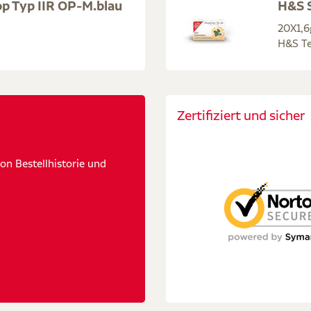
p Typ IIR OP-M.blau
H&S S
20X1,6
H&S Te
Zertifiziert und sicher
n Bestellhistorie und