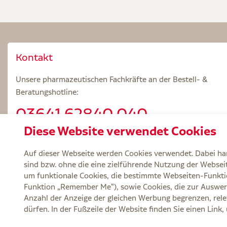
Kontakt
Unsere pharmazeutischen Fachkräfte an der Bestell- &
Beratungshotline:
03641.62840 040
Diese Website verwendet Cookies
Beratungszeiten: Mo – Fr 8.00 – 18.00 Uhr
Auf dieser Webseite werden Cookies verwendet. Dabei han
sind bzw. ohne die eine zielführende Nutzung der Webseite
um funktionale Cookies, die bestimmte Webseiten-Funkti
Funktion „Remember Me“), sowie Cookies, die zur Auswer
Service
Versand und Lieferzeit
Kontakt
FA
Anzahl der Anzeige der gleichen Werbung begrenzen, rele
dürfen. In der Fußzeile der Website finden Sie einen Link
Zu Risiken und Nebenwirkungen lesen Sie die Packungsbeilage und fragen Si