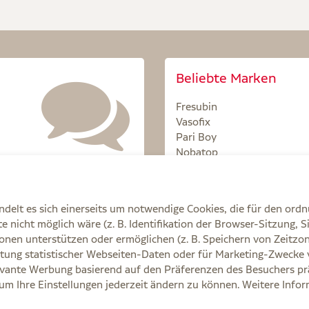
Beliebte Marken
Fresubin
Vasofix
Pari Boy
Nobatop
Sterillium
delt es sich einerseits um notwendige Cookies, die für den ord
 nicht möglich wäre (z. B. Identifikation der Browser-Sitzung, S
onen unterstützen oder ermöglichen (z. B. Speichern von Zeit
tung statistischer Webseiten-Daten oder für Marketing-Zwecke 
Q
AGB
Cookie-Einstellungen
Datenschutz
E
vante Werbung basierend auf den Präferenzen des Besuchers prä
, um Ihre Einstellungen jederzeit ändern zu können. Weitere Info
e Ihre Ärztin, Ihren Arzt oder in der Apotheke.