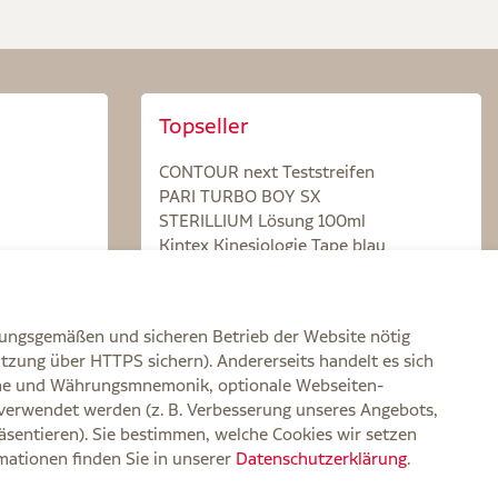
Topseller
CONTOUR next Teststreifen
PARI TURBO BOY SX
STERILLIUM Lösung 100ml
Kintex Kinesiologie Tape blau
nungsgemäßen und sicheren Betrieb der Website nötig
itzung über HTTPS sichern). Andererseits handelt es sich
zone und Währungsmnemonik, optionale Webseiten-
verwendet werden (z. B. Verbesserung unseres Angebots,
rklärung zur Barrierefreiheit
Widerruf
Impressum
sentieren). Sie bestimmen, welche Cookies wir setzen
rmationen finden Sie in unserer
Datenschutzerklärung
.