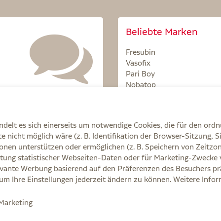
Beliebte Marken
Fresubin
Vasofix
Pari Boy
Nobatop
Sterillium
delt es sich einerseits um notwendige Cookies, die für den ord
 nicht möglich wäre (z. B. Identifikation der Browser-Sitzung, S
onen unterstützen oder ermöglichen (z. B. Speichern von Zeit
tung statistischer Webseiten-Daten oder für Marketing-Zwecke 
Q
AGB
Cookie-Einstellungen
Datenschutz
E
vante Werbung basierend auf den Präferenzen des Besuchers prä
, um Ihre Einstellungen jederzeit ändern zu können. Weitere Info
e Ihre Ärztin, Ihren Arzt oder in der Apotheke.
/Marketing
Rezept entfallen für Lieferungen innerhalb Deutschlands die Versandkosten. Rab
mit gesetzlichen Zuzahlungen verrechnet werden.