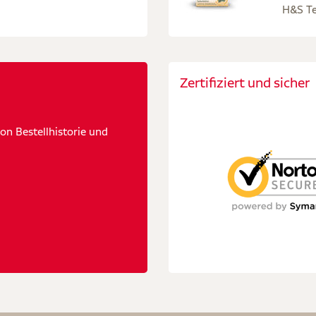
H&S Te
Zertifiziert und sicher
n Bestellhistorie und