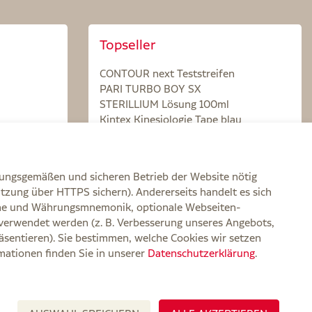
Topseller
CONTOUR next Teststreifen
PARI TURBO BOY SX
STERILLIUM Lösung 100ml
Kintex Kinesiologie Tape blau
nungsgemäßen und sicheren Betrieb der Website nötig
itzung über HTTPS sichern). Andererseits handelt es sich
zone und Währungsmnemonik, optionale Webseiten-
verwendet werden (z. B. Verbesserung unseres Angebots,
rklärung zur Barrierefreiheit
Widerruf
Impressum
sentieren). Sie bestimmen, welche Cookies wir setzen
rmationen finden Sie in unserer
Datenschutzerklärung
.
attgutscheine werden nicht auf die Versandkostenfreigrenze angerechnet,