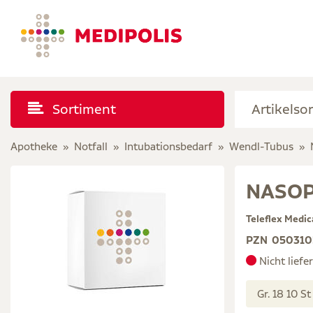
Sortiment
Apotheke
Notfall
Intubationsbedarf
Wendl-Tubus
NASOP
Teleflex Medi
PZN
050310
Nicht liefe
Gr. 18 10 St