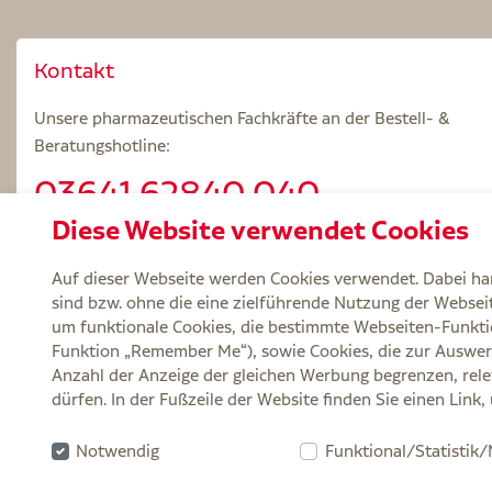
Kontakt
Unsere pharmazeutischen Fachkräfte an der Bestell- &
Beratungshotline:
03641.62840 040
Diese Website verwendet Cookies
Beratungszeiten: Mo – Fr 8.00 – 18.00 Uhr
Auf dieser Webseite werden Cookies verwendet. Dabei han
sind bzw. ohne die eine zielführende Nutzung der Webseite
um funktionale Cookies, die bestimmte Webseiten-Funkti
Funktion „Remember Me“), sowie Cookies, die zur Auswer
Service
Versand und Lieferzeit
Kontakt
FA
Anzahl der Anzeige der gleichen Werbung begrenzen, rele
dürfen. In der Fußzeile der Website finden Sie einen Link
Zu Risiken und Nebenwirkungen lesen Sie die Packungsbeilage und fragen Si
Notwendig
Funktional/Statistik
* Ab 50 € Bestellwert sowie bei der Bestellung mit Sprechstundenbedarf-
gelten nicht für verschreibungspflichtige Medikamente und können nicht 