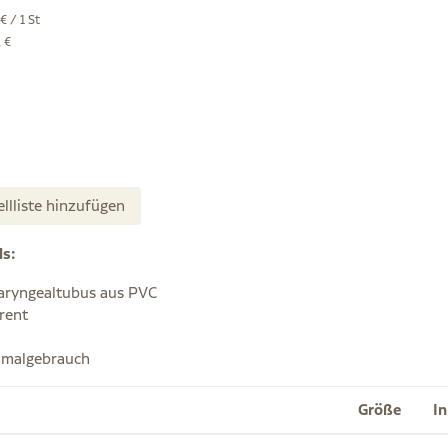
€ / 1 St
 €
ellliste hinzufügen
ls:
ryngealtubus aus PVC
rent
nmalgebrauch
Größe
I