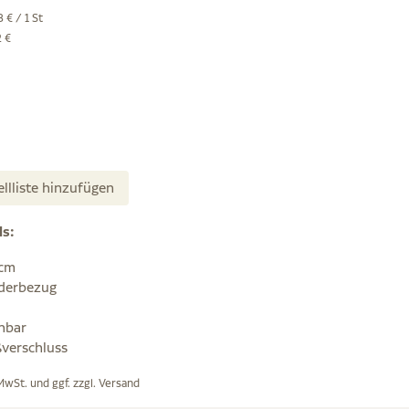
 € / 1 St
2 €
ellliste hinzufügen
ls:
 cm
derbezug
hbar
ßverschluss
 MwSt. und ggf. zzgl.
Versand