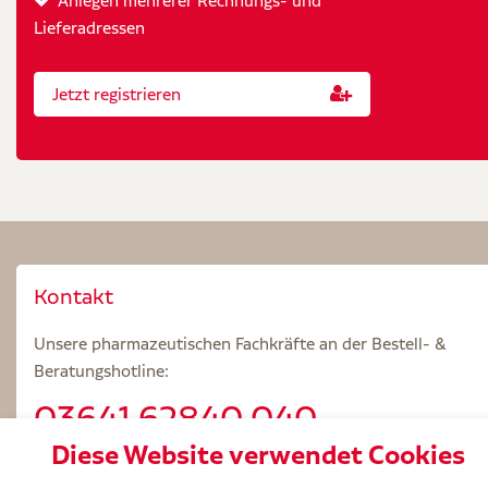
Anlegen mehrerer Rechnungs- und
Lieferadressen
Jetzt registrieren
Kontakt
Unsere pharmazeutischen Fachkräfte an der Bestell- &
Beratungshotline:
03641.62840 040
Diese Website verwendet Cookies
Beratungszeiten: Mo – Fr 8.00 – 18.00 Uhr