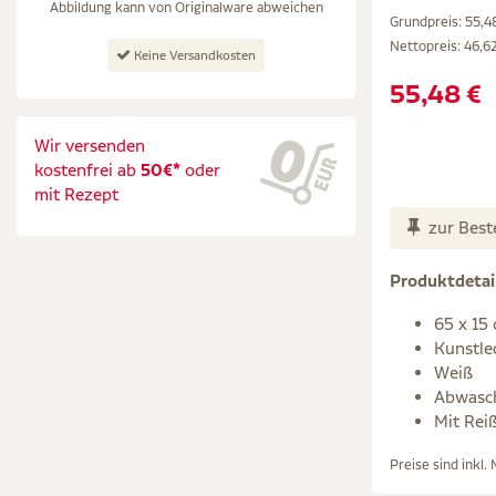
Abbildung kann von Originalware abweichen
Grundpreis: 55,48
Nettopreis:
46,6
Keine Versandkosten
55,48 €
Wir versenden
kostenfrei ab
50€*
oder
mit Rezept
zur Best
Produktdetai
65 x 15
Kunstle
Weiß
Abwasc
Mit Rei
Preise sind inkl.