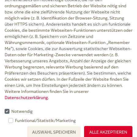
ordnungsgemäßen und sicheren Betrieb der Website nötig sind
bzw. ohne die eine zielführende Nutzung der Webseite nicht
Service
möglich wäre (z. B. Identifikation der Browser-Sitzung, Sitzung
Versand und Lieferzeit
über HTTPS sichern). Andererseits handelt es sich um funktionale
Kontakt
Cookies, die bestimmte Webseiten-Funktionen unterstützen oder
FAQ
ermöglichen (z. B. Speichern von Zeitzone und
AGB
Währungsmnemonik, optionale Webseiten-Funktion „Remember
Cookie-Einstellungen
Me“), sowie Cookies, die zur Auswertung statistischer Webseiten-
Datenschutz
Daten oder für Marketing-Zwecke verwendet werden (z. B.
Erklärung zur Barrierefreiheit
Verbesserung unseres Angebots, Anzahl der Anzeige der gleichen
Widerruf
Werbung begrenzen, relevante Werbung basierend auf den
Impressum
Präferenzen des Besuchers präsentieren). Sie bestimmen, welche
Cookies wir setzen dürfen. In der Fußzeile der Website finden Sie
Zu Risiken und Nebenwirkungen lesen Sie die Packungsbeilage und fragen Sie
einen Link, um Ihre Einstellungen jederzeit ändern zu können.
Ihre Ärztin, Ihren Arzt oder in der Apotheke.
Weitere Informationen finden Sie in unserer
Datenschutzerklärung
.
* Ab 50 € Bestellwert sowie bei der Bestellung mit Sprechstundenbedarf-Rezept
entfallen für Lieferungen innerhalb Deutschlands die Versandkosten.
Notwendig
Rabattgutscheine werden nicht auf die Versandkostenfreigrenze angerechnet,
Funktional/Statistik/Marketing
gelten nicht für verschreibungspflichtige Medikamente und können nicht mit
AUSWAHL SPEICHERN
ALLE AKZEPTIEREN
gesetzlichen Zuzahlungen verrechnet werden.