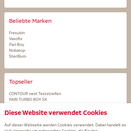
Beliebte Marken
Fresubin
Vasofix
Pari Boy
Nobatop
Sterillium
Topseller
CONTOUR next Teststreifen
PARI TURBO BOY SX
STERILLIUM Lösung 100ml
Diese Website verwendet Cookies
Kintex Kinesiologie Tape blau
Auf dieser Webseite werden Cookies verwendet. Dabei handelt es
sich einerseits um notwendige Cookies, die für den