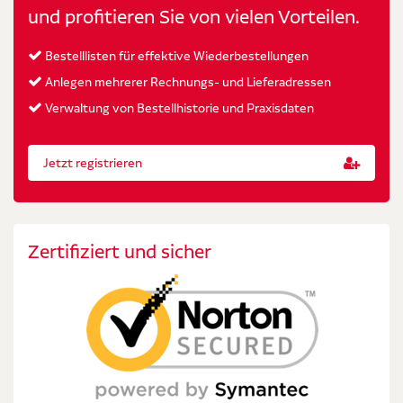
und profitieren Sie von vielen Vorteilen.
Bestelllisten für effektive Wiederbestellungen
Anlegen mehrerer Rechnungs- und Lieferadressen
Verwaltung von Bestellhistorie und Praxisdaten
Jetzt registrieren
Zertifiziert und sicher