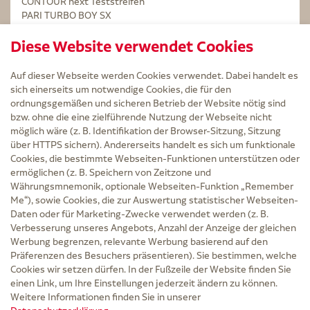
CONTOUR next Teststreifen
PARI TURBO BOY SX
STERILLIUM Lösung 100ml
Diese Website verwendet Cookies
Kintex Kinesiologie Tape blau
Auf dieser Webseite werden Cookies verwendet. Dabei handelt es
sich einerseits um notwendige Cookies, die für den
ordnungsgemäßen und sicheren Betrieb der Website nötig sind
bzw. ohne die eine zielführende Nutzung der Webseite nicht
Service
möglich wäre (z. B. Identifikation der Browser-Sitzung, Sitzung
Versand und Lieferzeit
über HTTPS sichern). Andererseits handelt es sich um funktionale
Kontakt
Cookies, die bestimmte Webseiten-Funktionen unterstützen oder
FAQ
ermöglichen (z. B. Speichern von Zeitzone und
AGB
Währungsmnemonik, optionale Webseiten-Funktion „Remember
Cookie-Einstellungen
Me“), sowie Cookies, die zur Auswertung statistischer Webseiten-
Datenschutz
Daten oder für Marketing-Zwecke verwendet werden (z. B.
Erklärung zur Barrierefreiheit
Verbesserung unseres Angebots, Anzahl der Anzeige der gleichen
Widerruf
Werbung begrenzen, relevante Werbung basierend auf den
Impressum
Präferenzen des Besuchers präsentieren). Sie bestimmen, welche
Cookies wir setzen dürfen. In der Fußzeile der Website finden Sie
Zu Risiken und Nebenwirkungen lesen Sie die Packungsbeilage und fragen Sie
einen Link, um Ihre Einstellungen jederzeit ändern zu können.
Ihre Ärztin, Ihren Arzt oder in der Apotheke.
Weitere Informationen finden Sie in unserer