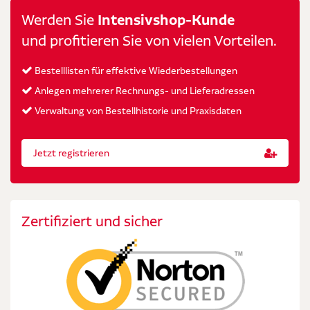
Werden Sie
Intensivshop-Kunde
und profitieren Sie von vielen Vorteilen.
Bestelllisten für effektive Wiederbestellungen
Anlegen mehrerer Rechnungs- und Lieferadressen
Verwaltung von Bestellhistorie und Praxisdaten
Jetzt registrieren
Zertifiziert und sicher