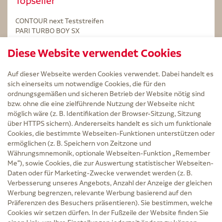
Topseller
CONTOUR next Teststreifen
PARI TURBO BOY SX
STERILLIUM Lösung 100ml
Diese Website verwendet Cookies
Kintex Kinesiologie Tape blau
Auf dieser Webseite werden Cookies verwendet. Dabei handelt es
sich einerseits um notwendige Cookies, die für den
ordnungsgemäßen und sicheren Betrieb der Website nötig sind
bzw. ohne die eine zielführende Nutzung der Webseite nicht
Service
möglich wäre (z. B. Identifikation der Browser-Sitzung, Sitzung
Versand und Lieferzeit
über HTTPS sichern). Andererseits handelt es sich um funktionale
Kontakt
Cookies, die bestimmte Webseiten-Funktionen unterstützen oder
FAQ
ermöglichen (z. B. Speichern von Zeitzone und
AGB
Währungsmnemonik, optionale Webseiten-Funktion „Remember
Cookie-Einstellungen
Me“), sowie Cookies, die zur Auswertung statistischer Webseiten-
Datenschutz
Daten oder für Marketing-Zwecke verwendet werden (z. B.
Erklärung zur Barrierefreiheit
Verbesserung unseres Angebots, Anzahl der Anzeige der gleichen
Widerruf
Werbung begrenzen, relevante Werbung basierend auf den
Impressum
Präferenzen des Besuchers präsentieren). Sie bestimmen, welche
Cookies wir setzen dürfen. In der Fußzeile der Website finden Sie
Zu Risiken und Nebenwirkungen lesen Sie die Packungsbeilage und fragen Sie