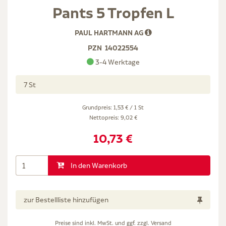
Pants 5 Tropfen L
PAUL HARTMANN AG
PZN
14022554
3-4 Werktage
7 St
Grundpreis: 1,53 € / 1 St
Nettopreis:
9,02 €
10,73 €
In den Warenkorb
zur Bestellliste hinzufügen
Preise sind inkl. MwSt. und ggf. zzgl.
Versand