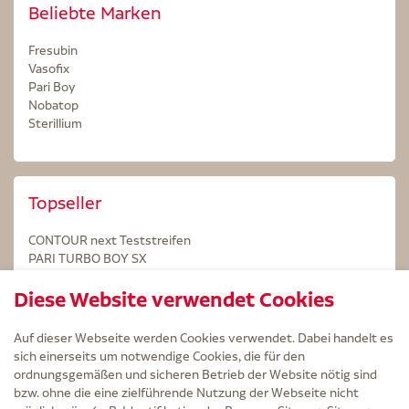
Beliebte Marken
Fresubin
Vasofix
Pari Boy
Nobatop
Sterillium
Topseller
CONTOUR next Teststreifen
PARI TURBO BOY SX
STERILLIUM Lösung 100ml
Diese Website verwendet Cookies
Kintex Kinesiologie Tape blau
Auf dieser Webseite werden Cookies verwendet. Dabei handelt es
sich einerseits um notwendige Cookies, die für den
ordnungsgemäßen und sicheren Betrieb der Website nötig sind
bzw. ohne die eine zielführende Nutzung der Webseite nicht
Service