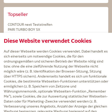
Topseller
CONTOUR next Teststreifen
PARI TURBO BOY SX
STERILLIUM Lösung 100ml
Diese Website verwendet Cookies
Kintex Kinesiologie Tape blau
Auf dieser Webseite werden Cookies verwendet. Dabei handelt es
sich einerseits um notwendige Cookies, die für den
ordnungsgemäßen und sicheren Betrieb der Website nötig sind
bzw. ohne die eine zielführende Nutzung der Webseite nicht
Service
möglich wäre (z. B. Identifikation der Browser-Sitzung, Sitzung
Versand und Lieferzeit
über HTTPS sichern). Andererseits handelt es sich um funktionale
Kontakt
Cookies, die bestimmte Webseiten-Funktionen unterstützen oder
FAQ
ermöglichen (z. B. Speichern von Zeitzone und
AGB
Währungsmnemonik, optionale Webseiten-Funktion „Remember
Cookie-Einstellungen
Me“), sowie Cookies, die zur Auswertung statistischer Webseiten-
Datenschutz
Daten oder für Marketing-Zwecke verwendet werden (z. B.
Erklärung zur Barrierefreiheit
Verbesserung unseres Angebots, Anzahl der Anzeige der gleichen
Widerruf
Werbung begrenzen, relevante Werbung basierend auf den
Impressum