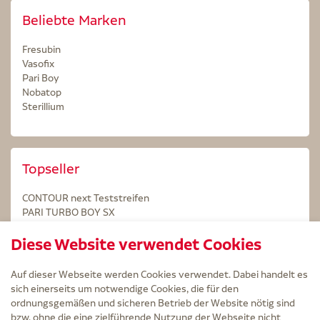
Beliebte Marken
Fresubin
Vasofix
Pari Boy
Nobatop
Sterillium
Topseller
CONTOUR next Teststreifen
PARI TURBO BOY SX
STERILLIUM Lösung 100ml
Diese Website verwendet Cookies
Kintex Kinesiologie Tape blau
Auf dieser Webseite werden Cookies verwendet. Dabei handelt es
sich einerseits um notwendige Cookies, die für den
ordnungsgemäßen und sicheren Betrieb der Website nötig sind
bzw. ohne die eine zielführende Nutzung der Webseite nicht
Service