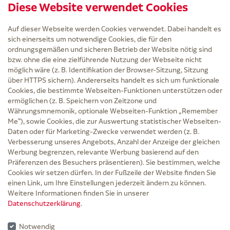
Diese Website verwendet Cookies
Kintex Kinesiologie Tape blau
Auf dieser Webseite werden Cookies verwendet. Dabei handelt es
sich einerseits um notwendige Cookies, die für den
ordnungsgemäßen und sicheren Betrieb der Website nötig sind
bzw. ohne die eine zielführende Nutzung der Webseite nicht
Service
möglich wäre (z. B. Identifikation der Browser-Sitzung, Sitzung
Versand und Lieferzeit
über HTTPS sichern). Andererseits handelt es sich um funktionale
Kontakt
Cookies, die bestimmte Webseiten-Funktionen unterstützen oder
FAQ
ermöglichen (z. B. Speichern von Zeitzone und
AGB
Währungsmnemonik, optionale Webseiten-Funktion „Remember
Cookie-Einstellungen
Me“), sowie Cookies, die zur Auswertung statistischer Webseiten-
Datenschutz
Daten oder für Marketing-Zwecke verwendet werden (z. B.
Erklärung zur Barrierefreiheit
Verbesserung unseres Angebots, Anzahl der Anzeige der gleichen
Widerruf
Werbung begrenzen, relevante Werbung basierend auf den
Impressum
Präferenzen des Besuchers präsentieren). Sie bestimmen, welche
Cookies wir setzen dürfen. In der Fußzeile der Website finden Sie
Zu Risiken und Nebenwirkungen lesen Sie die Packungsbeilage und fragen Sie
einen Link, um Ihre Einstellungen jederzeit ändern zu können.
Ihre Ärztin, Ihren Arzt oder in der Apotheke.
Weitere Informationen finden Sie in unserer
Datenschutzerklärung
.
* Ab 50 € Bestellwert sowie bei der Bestellung mit Sprechstundenbedarf-Rezept
entfallen für Lieferungen innerhalb Deutschlands die Versandkosten.
Notwendig