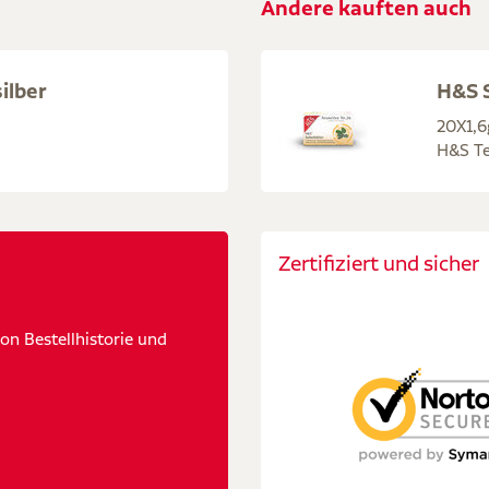
Andere kauften auch
ilber
H&S S
20X1,6
H&S Te
Zertifiziert und sicher
n Bestellhistorie und