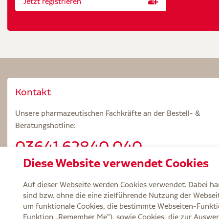
Jetzt registrieren
Kontakt
Unsere pharmazeutischen Fachkräfte an der Bestell- &
Beratungshotline:
03641.62840 040
Diese Website verwendet Cookies
Beratungszeiten: Mo – Fr 8.00 – 18.00 Uhr
Auf dieser Webseite werden Cookies verwendet. Dabei han
sind bzw. ohne die eine zielführende Nutzung der Webseite
um funktionale Cookies, die bestimmte Webseiten-Funkti
Funktion „Remember Me“), sowie Cookies, die zur Auswer