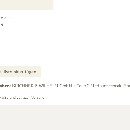
 € / 1 St
 €
ellliste hinzufügen
gaben:
KIRCHNER & WILHELM GmbH + Co. KG Medizintechnik, Eber
 MwSt. und ggf. zzgl.
Versand