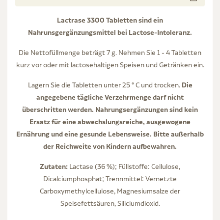
Lactrase 3300 Tabletten sind ein
Nahrunsgergänzungsmittel bei Lactose-Intoleranz.
Die Nettofüllmenge beträgt 7 g. Nehmen Sie 1 - 4 Tabletten
kurz vor oder mit lactosehaltigen Speisen und Getränken ein.
Die
Lagern Sie die Tabletten unter 25 ° C und trocken.
angegebene tägliche Verzehrmenge darf nicht
überschritten werden. Nahrungsergänzungen sind kein
Ersatz für eine abwechslungsreiche, ausgewogene
Ernährung und eine gesunde Lebensweise. Bitte außerhalb
der Reichweite von Kindern aufbewahren.
Zutaten:
Lactase (36 %); Füllstoffe: Cellulose,
Dicalciumphosphat; Trennmittel: Vernetzte
Carboxymethylcellulose, Magnesiumsalze der
Speisefettsäuren, Siliciumdioxid.