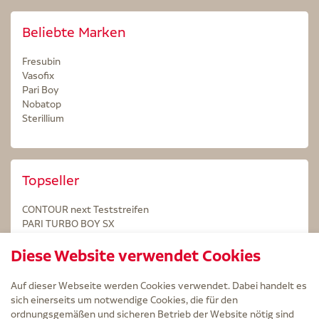
Beliebte Marken
Fresubin
Vasofix
Pari Boy
Nobatop
Sterillium
Topseller
CONTOUR next Teststreifen
PARI TURBO BOY SX
STERILLIUM Lösung 100ml
Diese Website verwendet Cookies
Kintex Kinesiologie Tape blau
Auf dieser Webseite werden Cookies verwendet. Dabei handelt es
sich einerseits um notwendige Cookies, die für den
ordnungsgemäßen und sicheren Betrieb der Website nötig sind