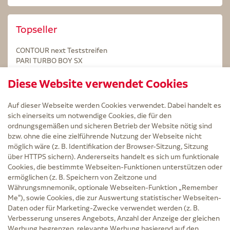
Topseller
CONTOUR next Teststreifen
PARI TURBO BOY SX
STERILLIUM Lösung 100ml
Diese Website verwendet Cookies
Kintex Kinesiologie Tape blau
Auf dieser Webseite werden Cookies verwendet. Dabei handelt es
sich einerseits um notwendige Cookies, die für den
ordnungsgemäßen und sicheren Betrieb der Website nötig sind
bzw. ohne die eine zielführende Nutzung der Webseite nicht
Service
möglich wäre (z. B. Identifikation der Browser-Sitzung, Sitzung
Versand und Lieferzeit
über HTTPS sichern). Andererseits handelt es sich um funktionale
Kontakt
Cookies, die bestimmte Webseiten-Funktionen unterstützen oder
FAQ
ermöglichen (z. B. Speichern von Zeitzone und
AGB
Währungsmnemonik, optionale Webseiten-Funktion „Remember
Cookie-Einstellungen
Me“), sowie Cookies, die zur Auswertung statistischer Webseiten-
Datenschutz
Daten oder für Marketing-Zwecke verwendet werden (z. B.
Erklärung zur Barrierefreiheit
Verbesserung unseres Angebots, Anzahl der Anzeige der gleichen
Widerruf
Werbung begrenzen, relevante Werbung basierend auf den
Impressum