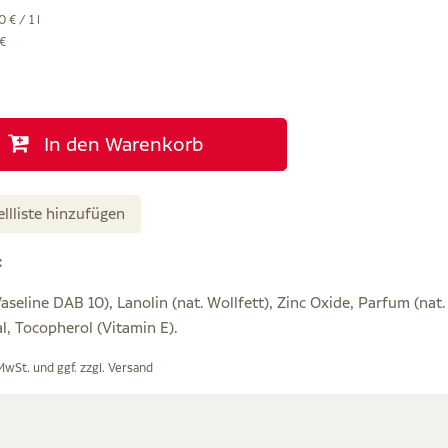
 € / 1 l
 €
In den Warenkorb
ellliste hinzufügen
:
seline DAB 10), Lanolin (nat. Wollfett), Zinc Oxide, Parfum (nat. O
, Tocopherol (Vitamin E).
 MwSt. und ggf. zzgl.
Versand