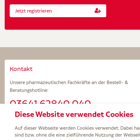
Jetzt registrieren
Kontakt
Unsere pharmazeutischen Fachkräfte an der Bestell- &
Beratungshotline:
03641.62840 040
Diese Website verwendet Cookies
Beratungszeiten: Mo – Fr 8.00 – 18.00 Uhr
Auf dieser Webseite werden Cookies verwendet. Dabei han
sind bzw. ohne die eine zielführende Nutzung der Webseite