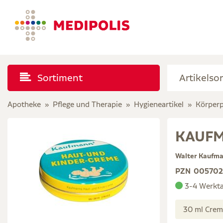
Sortiment
Apotheke
Pflege und Therapie
Hygieneartikel
Körperp
KAUFM
Walter Kaufm
PZN
00570
3-4 Werkt
30 ml Cre