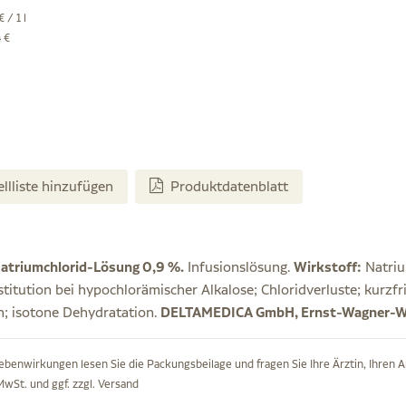
 / 1 l
 €
ellliste hinzufügen
Produktdatenblatt
Natriumchlorid-Lösung 0,9 %.
Infusionslösung.
Wirkstoff:
Natriu
stitution bei hypochlorämischer Alkalose; Chloridverluste; kurzf
; isotone Dehydratation.
DELTAMEDICA GmbH, Ernst-Wagner-Weg
ebenwirkungen lesen Sie die Packungsbeilage und fragen Sie Ihre Ärztin, Ihren A
 MwSt. und ggf. zzgl.
Versand