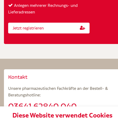
Anlegen mehrerer Rechnungs- und
Lieferadressen
Jetzt registrieren
Kontakt
Unsere pharmazeutischen Fachkräfte an der Bestell- &
Beratungshotline:
03641.62840 040
Diese Website verwendet Cookies
Beratungszeiten: Mo – Fr 8.00 – 18.00 Uhr