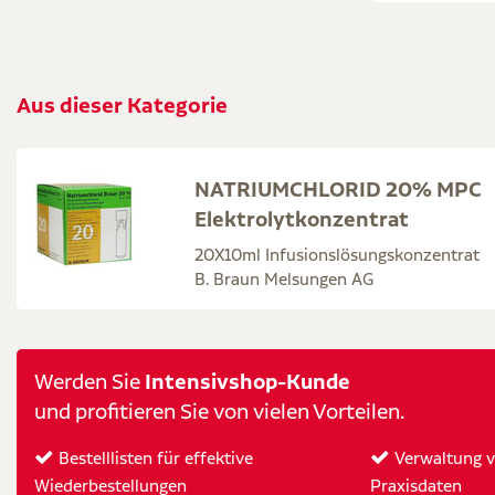
Aus dieser Kategorie
NATRIUMCHLORID 20% MPC
Elektrolytkonzentrat
20X10ml Infusionslösungskonzentrat
B. Braun Melsungen AG
Intensivshop-Kunde
Werden Sie
und profitieren Sie von vielen Vorteilen.
Bestelllisten für effektive
Verwaltung vo
Wiederbestellungen
Praxisdaten