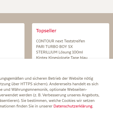
Topseller
CONTOUR next Teststreifen
PARI TURBO BOY SX
STERILLIUM Lösung 100ml
Kintex Kinesiologie Tape blau
nungsgemäßen und sicheren Betrieb der Website nötig
itzung über HTTPS sichern). Andererseits handelt es sich
zone und Währungsmnemonik, optionale Webseiten-
verwendet werden (z. B. Verbesserung unseres Angebots,
rklärung zur Barrierefreiheit
Widerruf
Impressum
sentieren). Sie bestimmen, welche Cookies wir setzen
rmationen finden Sie in unserer
Datenschutzerklärung
.