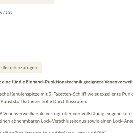
€ / 1 St
€
ellliste hinzufügen
t eine für die Einhand-Punktionstechnik geeignete Venenverweilk
sche Kanülenspitze mit 3-Facetten-Schliff weist exzellente Punkt
Kunststoffkatheter hohe Durchflussraten.
W Venenverweilkanüle verfügt über vier vollständig eingebettete
einen abnehmbaren Lock-Verschlusskonus sowie einen Lock-Ansa