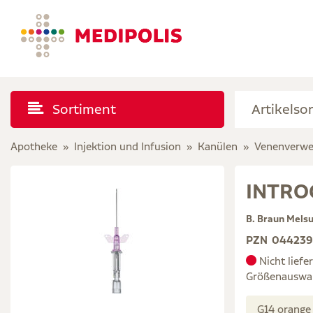
Sortiment
Apotheke
Injektion und Infusion
Kanülen
Venenverwe
INTROC
B. Braun Mels
PZN
04423
Nicht liefe
Größenauswa
G14 orange 