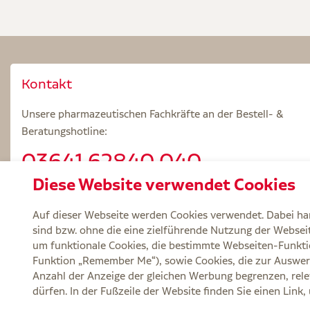
Kontakt
Unsere pharmazeutischen Fachkräfte an der Bestell- &
Beratungshotline:
03641.62840 040
Diese Website verwendet Cookies
Beratungszeiten: Mo – Fr 8.00 – 18.00 Uhr
Auf dieser Webseite werden Cookies verwendet. Dabei han
sind bzw. ohne die eine zielführende Nutzung der Webseite
um funktionale Cookies, die bestimmte Webseiten-Funkti
Funktion „Remember Me“), sowie Cookies, die zur Auswer
Service
Versand und Lieferzeit
Kontakt
FA
Anzahl der Anzeige der gleichen Werbung begrenzen, rele
dürfen. In der Fußzeile der Website finden Sie einen Link
Zu Risiken und Nebenwirkungen lesen Sie die Packungsbeilage und fragen Si