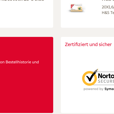
20X1,6
H&S Te
Zertifiziert und sicher
n Bestellhistorie und