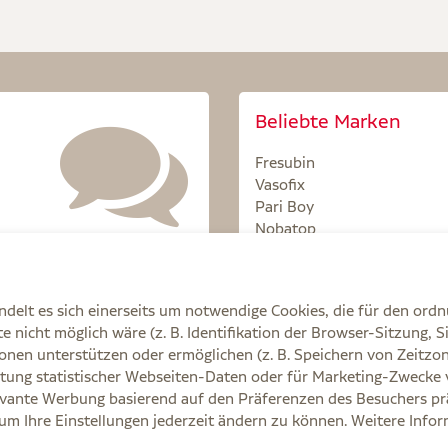
Beliebte Marken
Fresubin
Vasofix
Pari Boy
Nobatop
Sterillium
delt es sich einerseits um notwendige Cookies, die für den ord
 nicht möglich wäre (z. B. Identifikation der Browser-Sitzung, S
onen unterstützen oder ermöglichen (z. B. Speichern von Zeit
tung statistischer Webseiten-Daten oder für Marketing-Zwecke 
Q
AGB
Cookie-Einstellungen
Datenschutz
E
vante Werbung basierend auf den Präferenzen des Besuchers prä
, um Ihre Einstellungen jederzeit ändern zu können. Weitere Info
e Ihre Ärztin, Ihren Arzt oder in der Apotheke.