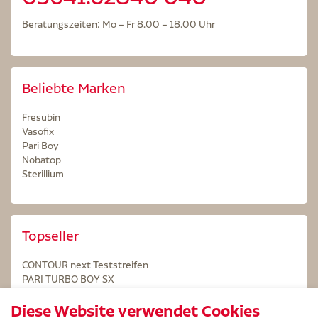
Beratungszeiten: Mo – Fr 8.00 – 18.00 Uhr
Beliebte Marken
Fresubin
Vasofix
Pari Boy
Nobatop
Sterillium
Topseller
CONTOUR next Teststreifen
PARI TURBO BOY SX
STERILLIUM Lösung 100ml
Diese Website verwendet Cookies
Kintex Kinesiologie Tape blau