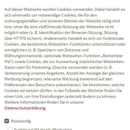
Auf dieser Webseite werden Cookies verwendet. Dabei handelt es
sich einerseits um notwendige Cookies, die für den
ordnungsgemäßen und sicheren Betrieb der Website nötig sind
bzw. ohne die eine zielführende Nutzung der Webseite nicht
Service
möglich wäre (z. B. Identifikation der Browser-Sitzung, Sitzung
Versand und Lieferzeit
über HTTPS sichern). Andererseits handelt es sich um funktionale
Kontakt
Cookies, die bestimmte Webseiten-Funktionen unterstützen oder
FAQ
ermöglichen (z. B. Speichern von Zeitzone und
AGB
Währungsmnemonik, optionale Webseiten-Funktion „Remember
Cookie-Einstellungen
Me“), sowie Cookies, die zur Auswertung statistischer Webseiten-
Datenschutz
Daten oder für Marketing-Zwecke verwendet werden (z. B.
Erklärung zur Barrierefreiheit
Verbesserung unseres Angebots, Anzahl der Anzeige der gleichen
Widerruf
Werbung begrenzen, relevante Werbung basierend auf den
Impressum
Präferenzen des Besuchers präsentieren). Sie bestimmen, welche
Cookies wir setzen dürfen. In der Fußzeile der Website finden Sie
Zu Risiken und Nebenwirkungen lesen Sie die Packungsbeilage und fragen Sie
einen Link, um Ihre Einstellungen jederzeit ändern zu können.
Ihre Ärztin, Ihren Arzt oder in der Apotheke.
Weitere Informationen finden Sie in unserer
Datenschutzerklärung
.
* Ab 50 € Bestellwert sowie bei der Bestellung mit Sprechstundenbedarf-Rezept
entfallen für Lieferungen innerhalb Deutschlands die Versandkosten.
Notwendig
Rabattgutscheine werden nicht auf die Versandkostenfreigrenze angerechnet,
Funktional/Statistik/Marketing