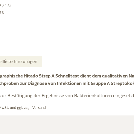
 / 1 St
0 €
ellliste hinzufügen
raphische Hitado Strep A Schnelltest dient dem qualitativen 
chproben zur Diagnose von Infektionen mit Gruppe A Streptoko
zur Bestätigung der Ergebnisse von Bakterienkulturen eingesetz
 MwSt. und ggf. zzgl.
Versand