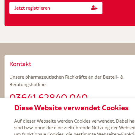
Jetzt registrieren
Kontakt
Unsere pharmazeutischen Fachkräfte an der Bestell- &
Beratungshotline:
03641.62840 040
Diese Website verwendet Cookies
Beratungszeiten: Mo – Fr 8.00 – 18.00 Uhr
Auf dieser Webseite werden Cookies verwendet. Dabei han
sind bzw. ohne die eine zielführende Nutzung der Webseite
um funktionale Cookies, die bestimmte Webseiten-Funkti