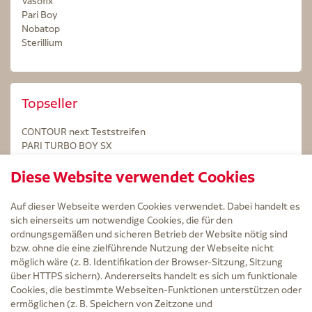
Vasofix
Pari Boy
Nobatop
Sterillium
Topseller
CONTOUR next Teststreifen
PARI TURBO BOY SX
STERILLIUM Lösung 100ml
Diese Website verwendet Cookies
Kintex Kinesiologie Tape blau
Auf dieser Webseite werden Cookies verwendet. Dabei handelt es
sich einerseits um notwendige Cookies, die für den
ordnungsgemäßen und sicheren Betrieb der Website nötig sind
bzw. ohne die eine zielführende Nutzung der Webseite nicht
Service
möglich wäre (z. B. Identifikation der Browser-Sitzung, Sitzung
Versand und Lieferzeit
über HTTPS sichern). Andererseits handelt es sich um funktionale
Kontakt
Cookies, die bestimmte Webseiten-Funktionen unterstützen oder
FAQ
ermöglichen (z. B. Speichern von Zeitzone und
AGB