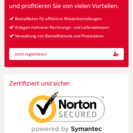
und profitieren Sie von vielen Vorteilen.
Bestelllisten für effektive Wiederbestellungen
Anlegen mehrerer Rechnungs- und Lieferadressen
Verwaltung von Bestellhistorie und Praxisdaten
Jetzt registrieren
Zertifiziert und sicher