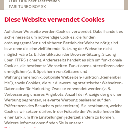
CONTOUR next Teststreifen
PARI TURBO BOY SX
STERILLIUM Lösung 100ml
Diese Website verwendet Cookies
Kintex Kinesiologie Tape blau
Auf dieser Webseite werden Cookies verwendet. Dabei handelt es
sich einerseits um notwendige Cookies, die für den
ordnungsgemäßen und sicheren Betrieb der Website nötig sind
bzw. ohne die eine zielführende Nutzung der Webseite nicht
Service
möglich wäre (z. B. Identifikation der Browser-Sitzung, Sitzung
Versand und Lieferzeit
über HTTPS sichern). Andererseits handelt es sich um funktionale
Kontakt
Cookies, die bestimmte Webseiten-Funktionen unterstützen oder
FAQ
ermöglichen (z. B. Speichern von Zeitzone und
AGB
Währungsmnemonik, optionale Webseiten-Funktion „Remember
Cookie-Einstellungen
Me“), sowie Cookies, die zur Auswertung statistischer Webseiten-
Datenschutz
Daten oder für Marketing-Zwecke verwendet werden (z. B.
Erklärung zur Barrierefreiheit
Verbesserung unseres Angebots, Anzahl der Anzeige der gleichen
Widerruf
Werbung begrenzen, relevante Werbung basierend auf den
Impressum
Präferenzen des Besuchers präsentieren). Sie bestimmen, welche
Cookies wir setzen dürfen. In der Fußzeile der Website finden Sie
Zu Risiken und Nebenwirkungen lesen Sie die Packungsbeilage und fragen Sie
einen Link, um Ihre Einstellungen jederzeit ändern zu können.
Ihre Ärztin, Ihren Arzt oder in der Apotheke.
Weitere Informationen finden Sie in unserer