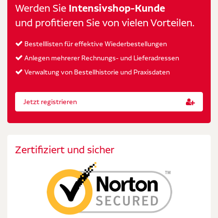
Werden Sie
Intensivshop-Kunde
und profitieren Sie von vielen Vorteilen.
Bestelllisten für effektive Wiederbestellungen
Anlegen mehrerer Rechnungs- und Lieferadressen
Verwaltung von Bestellhistorie und Praxisdaten
Jetzt registrieren
Zertifiziert und sicher