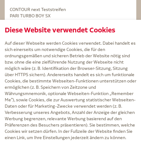
CONTOUR next Teststreifen
PARI TURBO BOY SX
STERILLIUM Lösung 100ml
Diese Website verwendet Cookies
Kintex Kinesiologie Tape blau
Auf dieser Webseite werden Cookies verwendet. Dabei handelt es
sich einerseits um notwendige Cookies, die für den
ordnungsgemäßen und sicheren Betrieb der Website nötig sind
bzw. ohne die eine zielführende Nutzung der Webseite nicht
Service
möglich wäre (z. B. Identifikation der Browser-Sitzung, Sitzung
Versand und Lieferzeit
über HTTPS sichern). Andererseits handelt es sich um funktionale
Kontakt
Cookies, die bestimmte Webseiten-Funktionen unterstützen oder
FAQ
ermöglichen (z. B. Speichern von Zeitzone und
AGB
Währungsmnemonik, optionale Webseiten-Funktion „Remember
Cookie-Einstellungen
Me“), sowie Cookies, die zur Auswertung statistischer Webseiten-
Datenschutz
Daten oder für Marketing-Zwecke verwendet werden (z. B.
Erklärung zur Barrierefreiheit
Verbesserung unseres Angebots, Anzahl der Anzeige der gleichen
Widerruf
Werbung begrenzen, relevante Werbung basierend auf den
Impressum
Präferenzen des Besuchers präsentieren). Sie bestimmen, welche
Cookies wir setzen dürfen. In der Fußzeile der Website finden Sie
Zu Risiken und Nebenwirkungen lesen Sie die Packungsbeilage und fragen Sie
einen Link, um Ihre Einstellungen jederzeit ändern zu können.