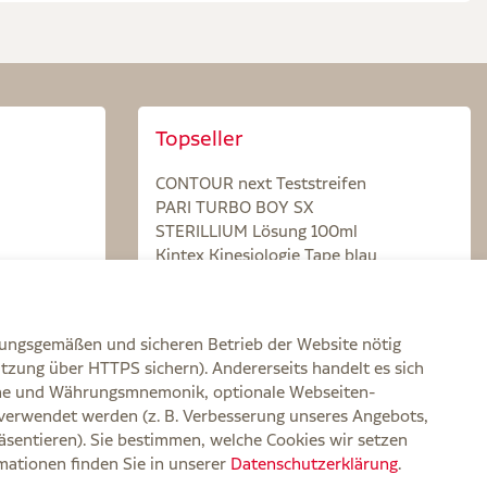
Topseller
CONTOUR next Teststreifen
PARI TURBO BOY SX
STERILLIUM Lösung 100ml
Kintex Kinesiologie Tape blau
nungsgemäßen und sicheren Betrieb der Website nötig
itzung über HTTPS sichern). Andererseits handelt es sich
zone und Währungsmnemonik, optionale Webseiten-
verwendet werden (z. B. Verbesserung unseres Angebots,
rklärung zur Barrierefreiheit
Widerruf
Impressum
sentieren). Sie bestimmen, welche Cookies wir setzen
rmationen finden Sie in unserer
Datenschutzerklärung
.