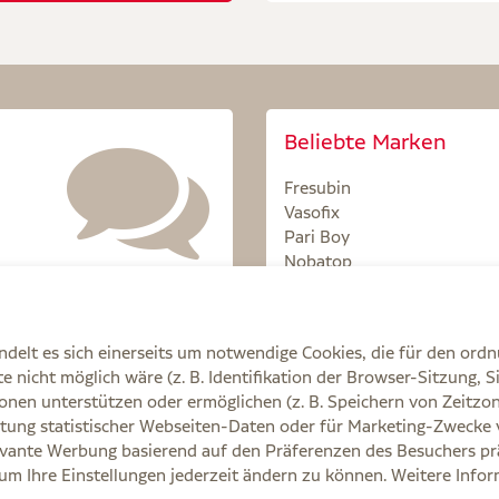
Beliebte Marken
Fresubin
Vasofix
Pari Boy
Nobatop
Sterillium
delt es sich einerseits um notwendige Cookies, die für den ord
 nicht möglich wäre (z. B. Identifikation der Browser-Sitzung, S
onen unterstützen oder ermöglichen (z. B. Speichern von Zeit
tung statistischer Webseiten-Daten oder für Marketing-Zwecke 
Q
AGB
Cookie-Einstellungen
Datenschutz
E
vante Werbung basierend auf den Präferenzen des Besuchers prä
, um Ihre Einstellungen jederzeit ändern zu können. Weitere Info
e Ihre Ärztin, Ihren Arzt oder in der Apotheke.