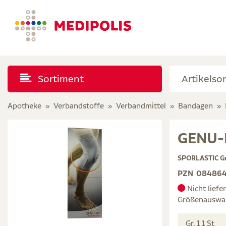
Sortiment
Apotheke
Verbandstoffe
Verbandmittel
Bandagen
GENU-H
SPORLASTIC G
PZN
08486
Nicht liefe
Größenauswa
Gr. 1 1 St