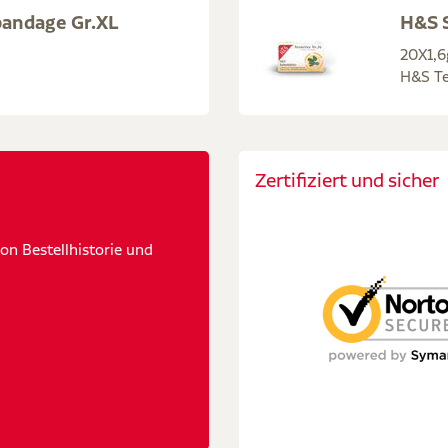
bandage Gr.XL
H&S S
20X1,6
H&S Te
Zertifiziert und sicher
n Bestellhistorie und