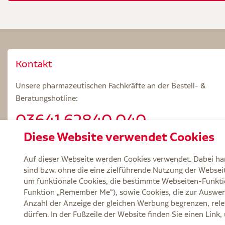
Kontakt
Unsere pharmazeutischen Fachkräfte an der Bestell- &
Beratungshotline:
03641.62840 040
Diese Website verwendet Cookies
Beratungszeiten: Mo – Fr 8.00 – 18.00 Uhr
Auf dieser Webseite werden Cookies verwendet. Dabei han
sind bzw. ohne die eine zielführende Nutzung der Webseite
um funktionale Cookies, die bestimmte Webseiten-Funkti
Funktion „Remember Me“), sowie Cookies, die zur Auswer
Service
Versand und Lieferzeit
Kontakt
FA
Anzahl der Anzeige der gleichen Werbung begrenzen, rele
dürfen. In der Fußzeile der Website finden Sie einen Link
Zu Risiken und Nebenwirkungen lesen Sie die Packungsbeilage und fragen Si