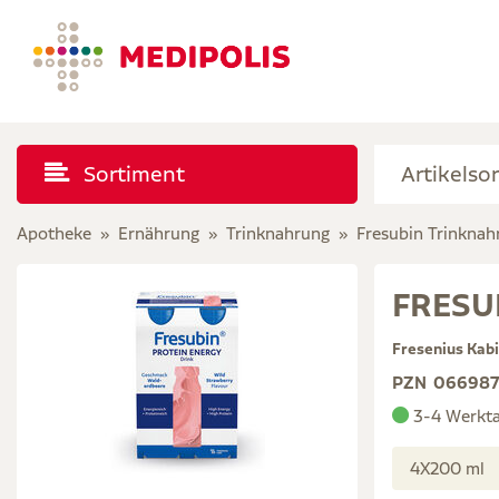
Sortiment
Apotheke
Ernährung
Trinknahrung
Fresubin Trinknah
FRESUB
Fresenius Kab
PZN
066987
3-4 Werkt
4X200 ml