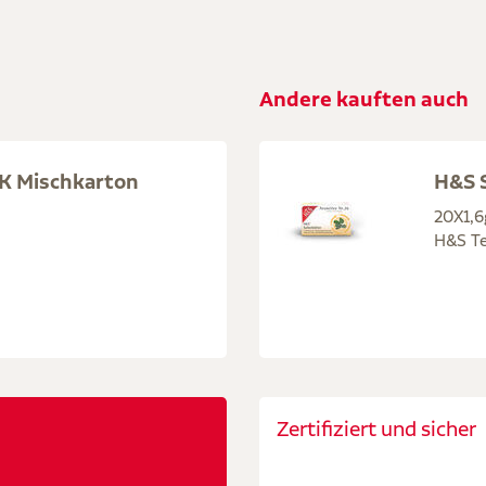
Andere kauften auch
K Mischkarton
H&S S
20X1,6
H&S Te
Zertifiziert und sicher