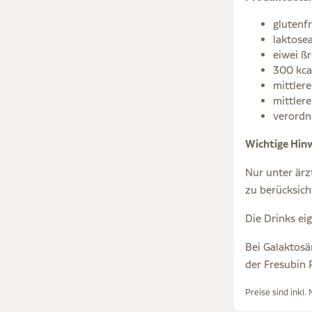
glutenfr
laktose
eiwei ßr
300 kcal
mittlere
mittler
verordn
Wichtige Hinw
Nur unter ärz
zu berücksich
Die Drinks ei
Bei Galaktosä
der Fresubin 
Preise sind inkl.