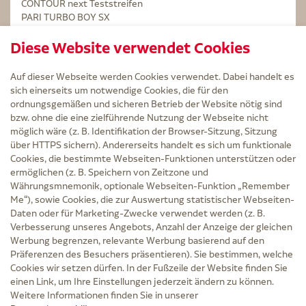
CONTOUR next Teststreifen
PARI TURBO BOY SX
STERILLIUM Lösung 100ml
Diese Website verwendet Cookies
Kintex Kinesiologie Tape blau
Auf dieser Webseite werden Cookies verwendet. Dabei handelt es
sich einerseits um notwendige Cookies, die für den
ordnungsgemäßen und sicheren Betrieb der Website nötig sind
bzw. ohne die eine zielführende Nutzung der Webseite nicht
Service
möglich wäre (z. B. Identifikation der Browser-Sitzung, Sitzung
Versand und Lieferzeit
über HTTPS sichern). Andererseits handelt es sich um funktionale
Kontakt
Cookies, die bestimmte Webseiten-Funktionen unterstützen oder
FAQ
ermöglichen (z. B. Speichern von Zeitzone und
AGB
Währungsmnemonik, optionale Webseiten-Funktion „Remember
Cookie-Einstellungen
Me“), sowie Cookies, die zur Auswertung statistischer Webseiten-
Datenschutz
Daten oder für Marketing-Zwecke verwendet werden (z. B.
Erklärung zur Barrierefreiheit
Verbesserung unseres Angebots, Anzahl der Anzeige der gleichen
Widerruf
Werbung begrenzen, relevante Werbung basierend auf den
Impressum
Präferenzen des Besuchers präsentieren). Sie bestimmen, welche
Cookies wir setzen dürfen. In der Fußzeile der Website finden Sie
Zu Risiken und Nebenwirkungen lesen Sie die Packungsbeilage und fragen Sie
einen Link, um Ihre Einstellungen jederzeit ändern zu können.
Ihre Ärztin, Ihren Arzt oder in der Apotheke.
Weitere Informationen finden Sie in unserer