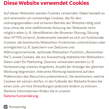
Diese Website verwendet Cookies
Kintex Kinesiologie Tape blau
Auf dieser Webseite werden Cookies verwendet. Dabei handelt es
sich einerseits um notwendige Cookies, die für den
ordnungsgemäßen und sicheren Betrieb der Website nötig sind
bzw. ohne die eine zielführende Nutzung der Webseite nicht
Service
möglich wäre (z. B. Identifikation der Browser-Sitzung, Sitzung
Versand und Lieferzeit
über HTTPS sichern). Andererseits handelt es sich um funktionale
Kontakt
Cookies, die bestimmte Webseiten-Funktionen unterstützen oder
FAQ
ermöglichen (z. B. Speichern von Zeitzone und
AGB
Währungsmnemonik, optionale Webseiten-Funktion „Remember
Cookie-Einstellungen
Me“), sowie Cookies, die zur Auswertung statistischer Webseiten-
Datenschutz
Daten oder für Marketing-Zwecke verwendet werden (z. B.
Erklärung zur Barrierefreiheit
Verbesserung unseres Angebots, Anzahl der Anzeige der gleichen
Widerruf
Werbung begrenzen, relevante Werbung basierend auf den
Impressum
Präferenzen des Besuchers präsentieren). Sie bestimmen, welche
Cookies wir setzen dürfen. In der Fußzeile der Website finden Sie
Zu Risiken und Nebenwirkungen lesen Sie die Packungsbeilage und fragen Sie
einen Link, um Ihre Einstellungen jederzeit ändern zu können.
Ihre Ärztin, Ihren Arzt oder in der Apotheke.
Weitere Informationen finden Sie in unserer
Datenschutzerklärung
.
* Ab 50 € Bestellwert sowie bei der Bestellung mit Sprechstundenbedarf-Rezept
entfallen für Lieferungen innerhalb Deutschlands die Versandkosten.
Notwendig