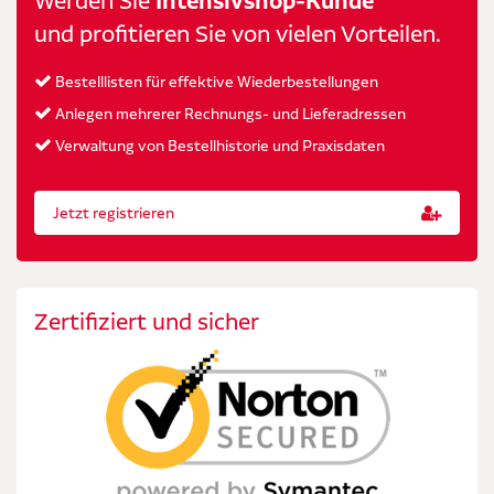
Werden Sie
Intensivshop-Kunde
und profitieren Sie von vielen Vorteilen.
Bestelllisten für effektive Wiederbestellungen
Anlegen mehrerer Rechnungs- und Lieferadressen
Verwaltung von Bestellhistorie und Praxisdaten
Jetzt registrieren
Zertifiziert und sicher