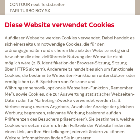
CONTOUR next Teststreifen
PARI TURBO BOY SX
STERILLIUM Lösung 100ml
Diese Website verwendet Cookies
Kintex Kinesiologie Tape blau
Auf dieser Webseite werden Cookies verwendet. Dabei handelt es
sich einerseits um notwendige Cookies, die für den
ordnungsgemäßen und sicheren Betrieb der Website nötig sind
bzw. ohne die eine zielführende Nutzung der Webseite nicht
Service
möglich wäre (z. B. Identifikation der Browser-Sitzung, Sitzung
Versand und Lieferzeit
über HTTPS sichern). Andererseits handelt es sich um funktionale
Kontakt
Cookies, die bestimmte Webseiten-Funktionen unterstützen oder
FAQ
ermöglichen (z. B. Speichern von Zeitzone und
AGB
Währungsmnemonik, optionale Webseiten-Funktion „Remember
Cookie-Einstellungen
Me“), sowie Cookies, die zur Auswertung statistischer Webseiten-
Datenschutz
Daten oder für Marketing-Zwecke verwendet werden (z. B.
Erklärung zur Barrierefreiheit
Verbesserung unseres Angebots, Anzahl der Anzeige der gleichen
Widerruf
Werbung begrenzen, relevante Werbung basierend auf den
Impressum
Präferenzen des Besuchers präsentieren). Sie bestimmen, welche
Cookies wir setzen dürfen. In der Fußzeile der Website finden Sie
Zu Risiken und Nebenwirkungen lesen Sie die Packungsbeilage und fragen Sie
einen Link, um Ihre Einstellungen jederzeit ändern zu können.
Ihre Ärztin, Ihren Arzt oder in der Apotheke.
Weitere Informationen finden Sie in unserer