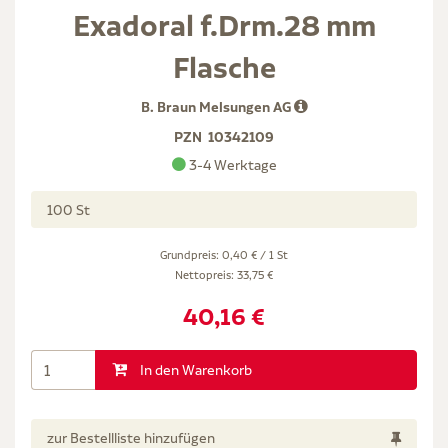
Exadoral f.Drm.28 mm
Flasche
B. Braun Melsungen AG
PZN
10342109
3-4 Werktage
100 St
Grundpreis: 0,40 € / 1 St
Nettopreis:
33,75 €
40,16 €
In den Warenkorb
zur Bestellliste hinzufügen