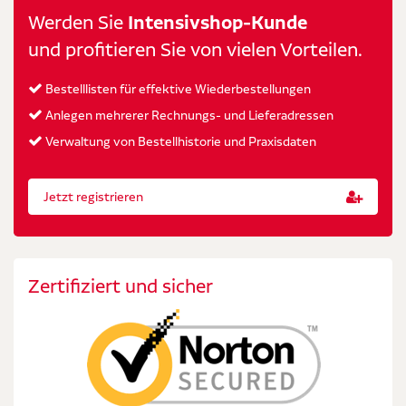
Werden Sie
Intensivshop-Kunde
und profitieren Sie von vielen Vorteilen.
Bestelllisten für effektive Wiederbestellungen
Anlegen mehrerer Rechnungs- und Lieferadressen
Verwaltung von Bestellhistorie und Praxisdaten
Jetzt registrieren
Zertifiziert und sicher