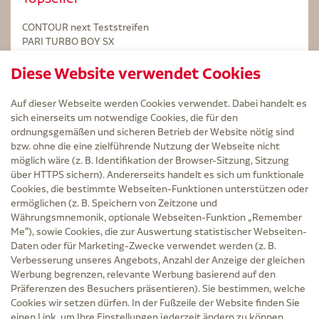
CONTOUR next Teststreifen
PARI TURBO BOY SX
STERILLIUM Lösung 100ml
Diese Website verwendet Cookies
Kintex Kinesiologie Tape blau
Auf dieser Webseite werden Cookies verwendet. Dabei handelt es
sich einerseits um notwendige Cookies, die für den
ordnungsgemäßen und sicheren Betrieb der Website nötig sind
bzw. ohne die eine zielführende Nutzung der Webseite nicht
Service
möglich wäre (z. B. Identifikation der Browser-Sitzung, Sitzung
Versand und Lieferzeit
über HTTPS sichern). Andererseits handelt es sich um funktionale
Kontakt
Cookies, die bestimmte Webseiten-Funktionen unterstützen oder
FAQ
ermöglichen (z. B. Speichern von Zeitzone und
AGB
Währungsmnemonik, optionale Webseiten-Funktion „Remember
Cookie-Einstellungen
Me“), sowie Cookies, die zur Auswertung statistischer Webseiten-
Datenschutz
Daten oder für Marketing-Zwecke verwendet werden (z. B.
Erklärung zur Barrierefreiheit
Verbesserung unseres Angebots, Anzahl der Anzeige der gleichen
Widerruf
Werbung begrenzen, relevante Werbung basierend auf den
Impressum
Präferenzen des Besuchers präsentieren). Sie bestimmen, welche
Cookies wir setzen dürfen. In der Fußzeile der Website finden Sie
Zu Risiken und Nebenwirkungen lesen Sie die Packungsbeilage und fragen Sie
einen Link, um Ihre Einstellungen jederzeit ändern zu können.