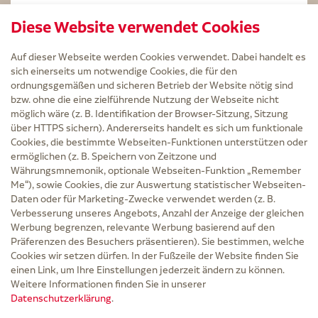
STERILLIUM Lösung 100ml
Diese Website verwendet Cookies
Kintex Kinesiologie Tape blau
Auf dieser Webseite werden Cookies verwendet. Dabei handelt es
sich einerseits um notwendige Cookies, die für den
ordnungsgemäßen und sicheren Betrieb der Website nötig sind
bzw. ohne die eine zielführende Nutzung der Webseite nicht
Service
möglich wäre (z. B. Identifikation der Browser-Sitzung, Sitzung
Versand und Lieferzeit
über HTTPS sichern). Andererseits handelt es sich um funktionale
Kontakt
Cookies, die bestimmte Webseiten-Funktionen unterstützen oder
FAQ
ermöglichen (z. B. Speichern von Zeitzone und
AGB
Währungsmnemonik, optionale Webseiten-Funktion „Remember
Cookie-Einstellungen
Me“), sowie Cookies, die zur Auswertung statistischer Webseiten-
Datenschutz
Daten oder für Marketing-Zwecke verwendet werden (z. B.
Erklärung zur Barrierefreiheit
Verbesserung unseres Angebots, Anzahl der Anzeige der gleichen
Widerruf
Werbung begrenzen, relevante Werbung basierend auf den
Impressum
Präferenzen des Besuchers präsentieren). Sie bestimmen, welche
Cookies wir setzen dürfen. In der Fußzeile der Website finden Sie
Zu Risiken und Nebenwirkungen lesen Sie die Packungsbeilage und fragen Sie
einen Link, um Ihre Einstellungen jederzeit ändern zu können.
Ihre Ärztin, Ihren Arzt oder in der Apotheke.
Weitere Informationen finden Sie in unserer
Datenschutzerklärung
.
* Ab 50 € Bestellwert sowie bei der Bestellung mit Sprechstundenbedarf-Rezept