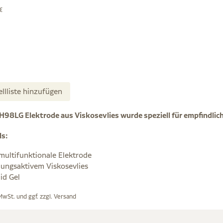
€
ellliste hinzufügen
H98LG Elektrode aus Viskosevlies wurde speziell für empfindlic
ls:
multifunktionale Elektrode
ungsaktivem Viskosevlies
id Gel
 MwSt. und ggf. zzgl.
Versand