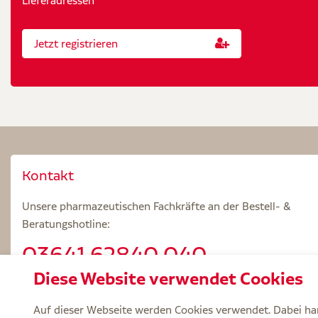
Lieferadressen
Jetzt registrieren
Kontakt
Unsere pharmazeutischen Fachkräfte an der Bestell- &
Beratungshotline:
03641.62840 040
Diese Website verwendet Cookies
Beratungszeiten: Mo – Fr 8.00 – 18.00 Uhr
Auf dieser Webseite werden Cookies verwendet. Dabei han