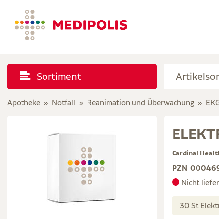
Sortiment
Apotheke
Notfall
Reanimation und Überwachung
EKG
ELEKT
Cardinal Heal
PZN
00046
Nicht liefe
30 St El