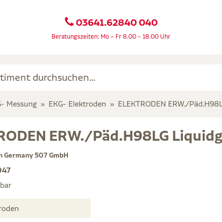
03641.62840 040
Beratungszeiten: Mo – Fr 8.00 – 18.00 Uhr
- Messung
EKG- Elektroden
ELEKTRODEN ERW./Päd.H98LG
RODEN ERW./Päd.H98LG Liquidg
th Germany 507 GmbH
947
rbar
ektroden