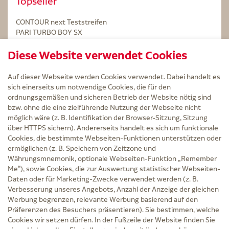
Topseller
CONTOUR next Teststreifen
PARI TURBO BOY SX
STERILLIUM Lösung 100ml
Diese Website verwendet Cookies
Kintex Kinesiologie Tape blau
Auf dieser Webseite werden Cookies verwendet. Dabei handelt es
sich einerseits um notwendige Cookies, die für den
ordnungsgemäßen und sicheren Betrieb der Website nötig sind
bzw. ohne die eine zielführende Nutzung der Webseite nicht
Service
möglich wäre (z. B. Identifikation der Browser-Sitzung, Sitzung
Versand und Lieferzeit
über HTTPS sichern). Andererseits handelt es sich um funktionale
Kontakt
Cookies, die bestimmte Webseiten-Funktionen unterstützen oder
FAQ
ermöglichen (z. B. Speichern von Zeitzone und
AGB
Währungsmnemonik, optionale Webseiten-Funktion „Remember
Cookie-Einstellungen
Me“), sowie Cookies, die zur Auswertung statistischer Webseiten-
Datenschutz
Daten oder für Marketing-Zwecke verwendet werden (z. B.
Erklärung zur Barrierefreiheit
Verbesserung unseres Angebots, Anzahl der Anzeige der gleichen
Widerruf
Werbung begrenzen, relevante Werbung basierend auf den
Impressum
Präferenzen des Besuchers präsentieren). Sie bestimmen, welche
Cookies wir setzen dürfen. In der Fußzeile der Website finden Sie
Zu Risiken und Nebenwirkungen lesen Sie die Packungsbeilage und fragen Sie