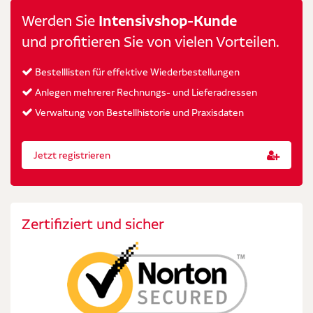
Werden Sie
Intensivshop-Kunde
und profitieren Sie von vielen Vorteilen.
Bestelllisten für effektive Wiederbestellungen
Anlegen mehrerer Rechnungs- und Lieferadressen
Verwaltung von Bestellhistorie und Praxisdaten
Jetzt registrieren
Zertifiziert und sicher