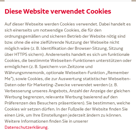
STERILLIUM Lösung 100ml
Diese Website verwendet Cookies
Kintex Kinesiologie Tape blau
Auf dieser Webseite werden Cookies verwendet. Dabei handelt es
sich einerseits um notwendige Cookies, die für den
ordnungsgemäßen und sicheren Betrieb der Website nötig sind
bzw. ohne die eine zielführende Nutzung der Webseite nicht
Service
möglich wäre (z. B. Identifikation der Browser-Sitzung, Sitzung
Versand und Lieferzeit
über HTTPS sichern). Andererseits handelt es sich um funktionale
Kontakt
Cookies, die bestimmte Webseiten-Funktionen unterstützen oder
FAQ
ermöglichen (z. B. Speichern von Zeitzone und
AGB
Währungsmnemonik, optionale Webseiten-Funktion „Remember
Cookie-Einstellungen
Me“), sowie Cookies, die zur Auswertung statistischer Webseiten-
Datenschutz
Daten oder für Marketing-Zwecke verwendet werden (z. B.
Erklärung zur Barrierefreiheit
Verbesserung unseres Angebots, Anzahl der Anzeige der gleichen
Widerruf
Werbung begrenzen, relevante Werbung basierend auf den
Impressum
Präferenzen des Besuchers präsentieren). Sie bestimmen, welche
Cookies wir setzen dürfen. In der Fußzeile der Website finden Sie
Zu Risiken und Nebenwirkungen lesen Sie die Packungsbeilage und fragen Sie
einen Link, um Ihre Einstellungen jederzeit ändern zu können.
Ihre Ärztin, Ihren Arzt oder in der Apotheke.
Weitere Informationen finden Sie in unserer
Datenschutzerklärung
.
* Ab 50 € Bestellwert sowie bei der Bestellung mit Sprechstundenbedarf-Rezept