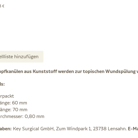
3 €
ellliste hinzufügen
opfkanülen aus Kunststoff werden zur topischen Wundspülung 
ls:
erpackt
länge: 60 mm
länge: 70 mm
rchmesser: 0,80 mm
gaben:
Key Surgical GmbH, Zum Windpark 1, 23738 Lensahn.
E-Ma