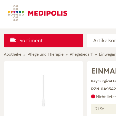
Sortiment
Apotheke
Pflege und Therapie
Pflegebedarf
Einwegart
EINMA
Key Surgical 
PZN
04954
Nicht liefe
21 St