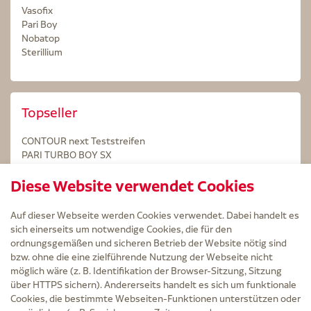
Vasofix
Pari Boy
Nobatop
Sterillium
Topseller
CONTOUR next Teststreifen
PARI TURBO BOY SX
STERILLIUM Lösung 100ml
Diese Website verwendet Cookies
Kintex Kinesiologie Tape blau
Auf dieser Webseite werden Cookies verwendet. Dabei handelt es
sich einerseits um notwendige Cookies, die für den
ordnungsgemäßen und sicheren Betrieb der Website nötig sind
bzw. ohne die eine zielführende Nutzung der Webseite nicht
Service
möglich wäre (z. B. Identifikation der Browser-Sitzung, Sitzung
Versand und Lieferzeit
über HTTPS sichern). Andererseits handelt es sich um funktionale
Kontakt
Cookies, die bestimmte Webseiten-Funktionen unterstützen oder
FAQ