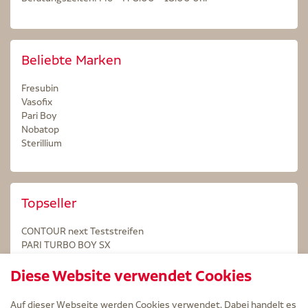
Beliebte Marken
Fresubin
Vasofix
Pari Boy
Nobatop
Sterillium
Topseller
CONTOUR next Teststreifen
PARI TURBO BOY SX
STERILLIUM Lösung 100ml
Diese Website verwendet Cookies
Kintex Kinesiologie Tape blau
Auf dieser Webseite werden Cookies verwendet. Dabei handelt es