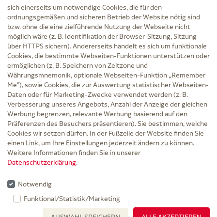
sich einerseits um notwendige Cookies, die für den
ordnungsgemäßen und sicheren Betrieb der Website nötig sind
bzw. ohne die eine zielführende Nutzung der Webseite nicht
Service
möglich wäre (z. B. Identifikation der Browser-Sitzung, Sitzung
Versand und Lieferzeit
über HTTPS sichern). Andererseits handelt es sich um funktionale
Kontakt
Cookies, die bestimmte Webseiten-Funktionen unterstützen oder
FAQ
ermöglichen (z. B. Speichern von Zeitzone und
AGB
Währungsmnemonik, optionale Webseiten-Funktion „Remember
Cookie-Einstellungen
Me“), sowie Cookies, die zur Auswertung statistischer Webseiten-
Datenschutz
Daten oder für Marketing-Zwecke verwendet werden (z. B.
Erklärung zur Barrierefreiheit
Verbesserung unseres Angebots, Anzahl der Anzeige der gleichen
Widerruf
Werbung begrenzen, relevante Werbung basierend auf den
Impressum
Präferenzen des Besuchers präsentieren). Sie bestimmen, welche
Cookies wir setzen dürfen. In der Fußzeile der Website finden Sie
Zu Risiken und Nebenwirkungen lesen Sie die Packungsbeilage und fragen Sie
einen Link, um Ihre Einstellungen jederzeit ändern zu können.
Ihre Ärztin, Ihren Arzt oder in der Apotheke.
Weitere Informationen finden Sie in unserer
Datenschutzerklärung
.
* Ab 50 € Bestellwert sowie bei der Bestellung mit Sprechstundenbedarf-Rezept
entfallen für Lieferungen innerhalb Deutschlands die Versandkosten.
Notwendig
Rabattgutscheine werden nicht auf die Versandkostenfreigrenze angerechnet,
Funktional/Statistik/Marketing
gelten nicht für verschreibungspflichtige Medikamente und können nicht mit