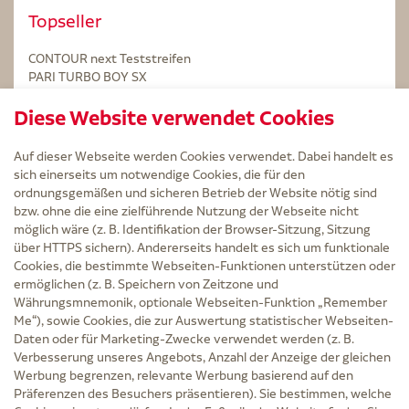
Topseller
CONTOUR next Teststreifen
PARI TURBO BOY SX
STERILLIUM Lösung 100ml
Diese Website verwendet Cookies
Kintex Kinesiologie Tape blau
Auf dieser Webseite werden Cookies verwendet. Dabei handelt es
sich einerseits um notwendige Cookies, die für den
ordnungsgemäßen und sicheren Betrieb der Website nötig sind
bzw. ohne die eine zielführende Nutzung der Webseite nicht
Service
möglich wäre (z. B. Identifikation der Browser-Sitzung, Sitzung
Versand und Lieferzeit
über HTTPS sichern). Andererseits handelt es sich um funktionale
Kontakt
Cookies, die bestimmte Webseiten-Funktionen unterstützen oder
FAQ
ermöglichen (z. B. Speichern von Zeitzone und
AGB
Währungsmnemonik, optionale Webseiten-Funktion „Remember
Cookie-Einstellungen
Me“), sowie Cookies, die zur Auswertung statistischer Webseiten-
Datenschutz
Daten oder für Marketing-Zwecke verwendet werden (z. B.
Erklärung zur Barrierefreiheit
Verbesserung unseres Angebots, Anzahl der Anzeige der gleichen
Widerruf
Werbung begrenzen, relevante Werbung basierend auf den
Impressum
Präferenzen des Besuchers präsentieren). Sie bestimmen, welche