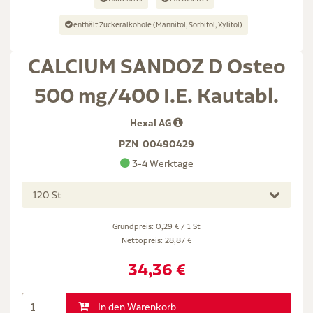
enthält Zuckeralkohole (Mannitol, Sorbitol, Xylitol)
CALCIUM SANDOZ D Osteo
500 mg/400 I.E. Kautabl.
Hexal AG
PZN
00490429
3-4 Werktage
120 St
Grundpreis: 0,29 € / 1 St
Nettopreis:
28,87 €
34,36 €
In den Warenkorb