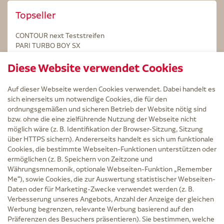
Topseller
CONTOUR next Teststreifen
PARI TURBO BOY SX
STERILLIUM Lösung 100ml
Diese Website verwendet Cookies
Kintex Kinesiologie Tape blau
Auf dieser Webseite werden Cookies verwendet. Dabei handelt es
sich einerseits um notwendige Cookies, die für den
ordnungsgemäßen und sicheren Betrieb der Website nötig sind
bzw. ohne die eine zielführende Nutzung der Webseite nicht
Service
möglich wäre (z. B. Identifikation der Browser-Sitzung, Sitzung
Versand und Lieferzeit
über HTTPS sichern). Andererseits handelt es sich um funktionale
Kontakt
Cookies, die bestimmte Webseiten-Funktionen unterstützen oder
FAQ
ermöglichen (z. B. Speichern von Zeitzone und
AGB
Währungsmnemonik, optionale Webseiten-Funktion „Remember
Cookie-Einstellungen
Me“), sowie Cookies, die zur Auswertung statistischer Webseiten-
Datenschutz
Daten oder für Marketing-Zwecke verwendet werden (z. B.
Erklärung zur Barrierefreiheit
Verbesserung unseres Angebots, Anzahl der Anzeige der gleichen
Widerruf
Werbung begrenzen, relevante Werbung basierend auf den
Impressum
Präferenzen des Besuchers präsentieren). Sie bestimmen, welche