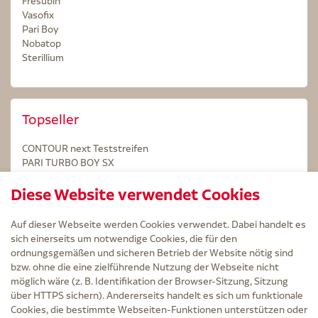
Fresubin
Vasofix
Pari Boy
Nobatop
Sterillium
Topseller
CONTOUR next Teststreifen
PARI TURBO BOY SX
STERILLIUM Lösung 100ml
Diese Website verwendet Cookies
Kintex Kinesiologie Tape blau
Auf dieser Webseite werden Cookies verwendet. Dabei handelt es
sich einerseits um notwendige Cookies, die für den
ordnungsgemäßen und sicheren Betrieb der Website nötig sind
bzw. ohne die eine zielführende Nutzung der Webseite nicht
Service
möglich wäre (z. B. Identifikation der Browser-Sitzung, Sitzung
Versand und Lieferzeit
über HTTPS sichern). Andererseits handelt es sich um funktionale
Kontakt
Cookies, die bestimmte Webseiten-Funktionen unterstützen oder
FAQ