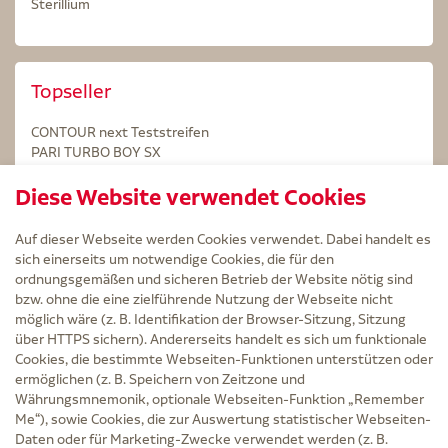
Sterillium
Topseller
CONTOUR next Teststreifen
PARI TURBO BOY SX
STERILLIUM Lösung 100ml
Diese Website verwendet Cookies
Kintex Kinesiologie Tape blau
Auf dieser Webseite werden Cookies verwendet. Dabei handelt es
sich einerseits um notwendige Cookies, die für den
ordnungsgemäßen und sicheren Betrieb der Website nötig sind
bzw. ohne die eine zielführende Nutzung der Webseite nicht
Service
möglich wäre (z. B. Identifikation der Browser-Sitzung, Sitzung
Versand und Lieferzeit
über HTTPS sichern). Andererseits handelt es sich um funktionale
Kontakt
Cookies, die bestimmte Webseiten-Funktionen unterstützen oder
FAQ
ermöglichen (z. B. Speichern von Zeitzone und
AGB
Währungsmnemonik, optionale Webseiten-Funktion „Remember
Cookie-Einstellungen
Me“), sowie Cookies, die zur Auswertung statistischer Webseiten-
Datenschutz
Daten oder für Marketing-Zwecke verwendet werden (z. B.
Erklärung zur Barrierefreiheit