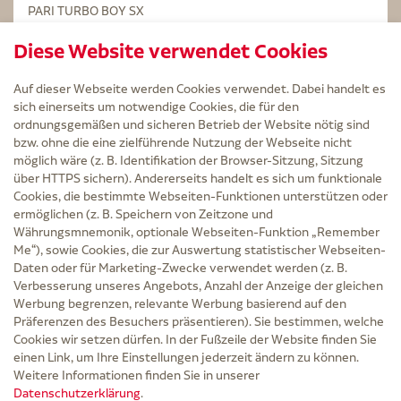
PARI TURBO BOY SX
STERILLIUM Lösung 100ml
Diese Website verwendet Cookies
Kintex Kinesiologie Tape blau
Auf dieser Webseite werden Cookies verwendet. Dabei handelt es
sich einerseits um notwendige Cookies, die für den
ordnungsgemäßen und sicheren Betrieb der Website nötig sind
bzw. ohne die eine zielführende Nutzung der Webseite nicht
Service
möglich wäre (z. B. Identifikation der Browser-Sitzung, Sitzung
Versand und Lieferzeit
über HTTPS sichern). Andererseits handelt es sich um funktionale
Kontakt
Cookies, die bestimmte Webseiten-Funktionen unterstützen oder
FAQ
ermöglichen (z. B. Speichern von Zeitzone und
AGB
Währungsmnemonik, optionale Webseiten-Funktion „Remember
Cookie-Einstellungen
Me“), sowie Cookies, die zur Auswertung statistischer Webseiten-
Datenschutz
Daten oder für Marketing-Zwecke verwendet werden (z. B.
Erklärung zur Barrierefreiheit
Verbesserung unseres Angebots, Anzahl der Anzeige der gleichen
Widerruf
Werbung begrenzen, relevante Werbung basierend auf den
Impressum
Präferenzen des Besuchers präsentieren). Sie bestimmen, welche
Cookies wir setzen dürfen. In der Fußzeile der Website finden Sie
Zu Risiken und Nebenwirkungen lesen Sie die Packungsbeilage und fragen Sie
einen Link, um Ihre Einstellungen jederzeit ändern zu können.
Ihre Ärztin, Ihren Arzt oder in der Apotheke.
Weitere Informationen finden Sie in unserer
Datenschutzerklärung
.