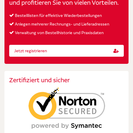
und profitieren Sie von vielen Vorteilen.
Bestelllisten für effektive Wiederbestellungen
Anlegen mehrerer Rechnungs- und Lieferadressen
Verwaltung von Bestellhistorie und Praxisdaten
Jetzt registrieren
Zertifiziert und sicher