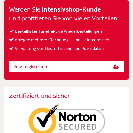
Werden Sie
Intensivshop-Kunde
und profitieren Sie von vielen Vorteilen.
Bestelllisten für effektive Wiederbestellungen
Anlegen mehrerer Rechnungs- und Lieferadressen
Verwaltung von Bestellhistorie und Praxisdaten
Jetzt registrieren
Zertifiziert und sicher