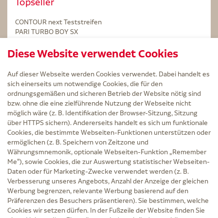
Topseller
CONTOUR next Teststreifen
PARI TURBO BOY SX
STERILLIUM Lösung 100ml
Diese Website verwendet Cookies
Kintex Kinesiologie Tape blau
Auf dieser Webseite werden Cookies verwendet. Dabei handelt es
sich einerseits um notwendige Cookies, die für den
ordnungsgemäßen und sicheren Betrieb der Website nötig sind
bzw. ohne die eine zielführende Nutzung der Webseite nicht
Service
möglich wäre (z. B. Identifikation der Browser-Sitzung, Sitzung
Versand und Lieferzeit
über HTTPS sichern). Andererseits handelt es sich um funktionale
Kontakt
Cookies, die bestimmte Webseiten-Funktionen unterstützen oder
FAQ
ermöglichen (z. B. Speichern von Zeitzone und
AGB
Währungsmnemonik, optionale Webseiten-Funktion „Remember
Cookie-Einstellungen
Me“), sowie Cookies, die zur Auswertung statistischer Webseiten-
Datenschutz
Daten oder für Marketing-Zwecke verwendet werden (z. B.
Erklärung zur Barrierefreiheit
Verbesserung unseres Angebots, Anzahl der Anzeige der gleichen
Widerruf
Werbung begrenzen, relevante Werbung basierend auf den
Impressum
Präferenzen des Besuchers präsentieren). Sie bestimmen, welche
Cookies wir setzen dürfen. In der Fußzeile der Website finden Sie
Zu Risiken und Nebenwirkungen lesen Sie die Packungsbeilage und fragen Sie