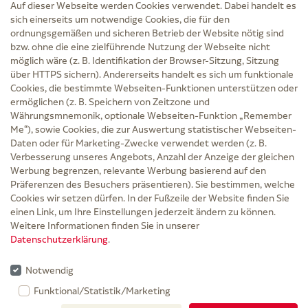
Auf dieser Webseite werden Cookies verwendet. Dabei handelt es
sich einerseits um notwendige Cookies, die für den
ordnungsgemäßen und sicheren Betrieb der Website nötig sind
bzw. ohne die eine zielführende Nutzung der Webseite nicht
Service
möglich wäre (z. B. Identifikation der Browser-Sitzung, Sitzung
Versand und Lieferzeit
über HTTPS sichern). Andererseits handelt es sich um funktionale
Kontakt
Cookies, die bestimmte Webseiten-Funktionen unterstützen oder
FAQ
ermöglichen (z. B. Speichern von Zeitzone und
AGB
Währungsmnemonik, optionale Webseiten-Funktion „Remember
Cookie-Einstellungen
Me“), sowie Cookies, die zur Auswertung statistischer Webseiten-
Datenschutz
Daten oder für Marketing-Zwecke verwendet werden (z. B.
Erklärung zur Barrierefreiheit
Verbesserung unseres Angebots, Anzahl der Anzeige der gleichen
Widerruf
Werbung begrenzen, relevante Werbung basierend auf den
Impressum
Präferenzen des Besuchers präsentieren). Sie bestimmen, welche
Cookies wir setzen dürfen. In der Fußzeile der Website finden Sie
Zu Risiken und Nebenwirkungen lesen Sie die Packungsbeilage und fragen Sie
einen Link, um Ihre Einstellungen jederzeit ändern zu können.
Ihre Ärztin, Ihren Arzt oder in der Apotheke.
Weitere Informationen finden Sie in unserer
Datenschutzerklärung
.
* Ab 50 € Bestellwert sowie bei der Bestellung mit Sprechstundenbedarf-Rezept
entfallen für Lieferungen innerhalb Deutschlands die Versandkosten.
Notwendig
Rabattgutscheine werden nicht auf die Versandkostenfreigrenze angerechnet,
Funktional/Statistik/Marketing
gelten nicht für verschreibungspflichtige Medikamente und können nicht mit