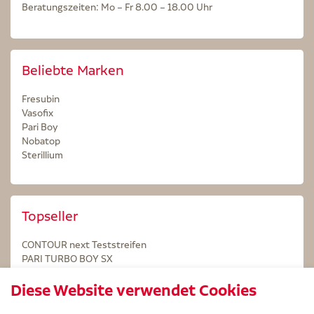
Beratungszeiten: Mo – Fr 8.00 – 18.00 Uhr
Beliebte Marken
Fresubin
Vasofix
Pari Boy
Nobatop
Sterillium
Topseller
CONTOUR next Teststreifen
PARI TURBO BOY SX
STERILLIUM Lösung 100ml
Diese Website verwendet Cookies
Kintex Kinesiologie Tape blau