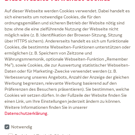
Auf dieser Webseite werden Cookies verwendet. Dabei handelt es
sich einerseits um notwendige Cookies, die für den
ordnungsgemäßen und sicheren Betrieb der Website nötig sind
bzw. ohne die eine zielführende Nutzung der Webseite nicht
Service
möglich wäre (z. B. Identifikation der Browser-Sitzung, Sitzung
Versand und Lieferzeit
über HTTPS sichern). Andererseits handelt es sich um funktionale
Kontakt
Cookies, die bestimmte Webseiten-Funktionen unterstützen oder
FAQ
ermöglichen (z. B. Speichern von Zeitzone und
AGB
Währungsmnemonik, optionale Webseiten-Funktion „Remember
Cookie-Einstellungen
Me“), sowie Cookies, die zur Auswertung statistischer Webseiten-
Datenschutz
Daten oder für Marketing-Zwecke verwendet werden (z. B.
Erklärung zur Barrierefreiheit
Verbesserung unseres Angebots, Anzahl der Anzeige der gleichen
Widerruf
Werbung begrenzen, relevante Werbung basierend auf den
Impressum
Präferenzen des Besuchers präsentieren). Sie bestimmen, welche
Cookies wir setzen dürfen. In der Fußzeile der Website finden Sie
Zu Risiken und Nebenwirkungen lesen Sie die Packungsbeilage und fragen Sie
einen Link, um Ihre Einstellungen jederzeit ändern zu können.
Ihre Ärztin, Ihren Arzt oder in der Apotheke.
Weitere Informationen finden Sie in unserer
Datenschutzerklärung
.
* Ab 50 € Bestellwert sowie bei der Bestellung mit Sprechstundenbedarf-Rezept
entfallen für Lieferungen innerhalb Deutschlands die Versandkosten.
Notwendig
Rabattgutscheine werden nicht auf die Versandkostenfreigrenze angerechnet,