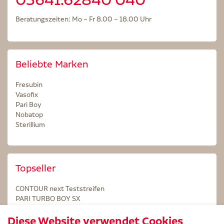
Beratungszeiten: Mo – Fr 8.00 – 18.00 Uhr
Beliebte Marken
Fresubin
Vasofix
Pari Boy
Nobatop
Sterillium
Topseller
CONTOUR next Teststreifen
PARI TURBO BOY SX
STERILLIUM Lösung 100ml
Diese Website verwendet Cookies
Kintex Kinesiologie Tape blau