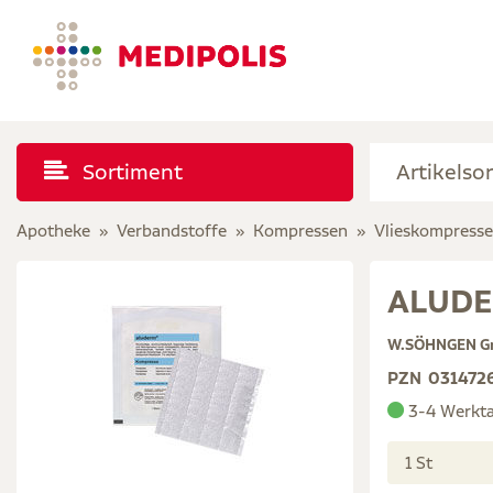
Sortiment
Apotheke
Verbandstoffe
Kompressen
Vlieskompress
ALUDE
W.SÖHNGEN 
PZN
031472
3-4 Werkt
1 St