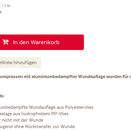
 / 1 St
 €
In den Warenkorb
ellliste hinzufügen
Kompressen mit aluminiumbedampfter Wundauflage wurden für d
ls:
umbedampfte Wundauflage aus Polyestervlies
sslage aus hydrophobem PP-Vlies
t nicht mit der Wunde
augend ohne Rücktransfer zur Wunde