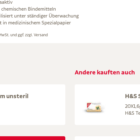
aktiv
n chemischen Bindemitteln
ilisiert unter ständiger Überwachung
t in medizinischem Spezialpapier
 MwSt. und ggf. zzgl.
Versand
Andere kauften auch
m unsteril
H&S S
20X1,6
H&S Te