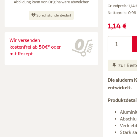
Abbildung kann von Originalware abweichen
Grundpreis: 1,14 €
Nettopreis:
0,96
Sprechstundenbedarf
1,14 €
Wir versenden
kostenfrei ab
50€*
oder
mit Rezept
zur Best
Die aluderm 
entwickelt.
Produktdetai
Alumini
Abschlu
Verkleb
Stark s