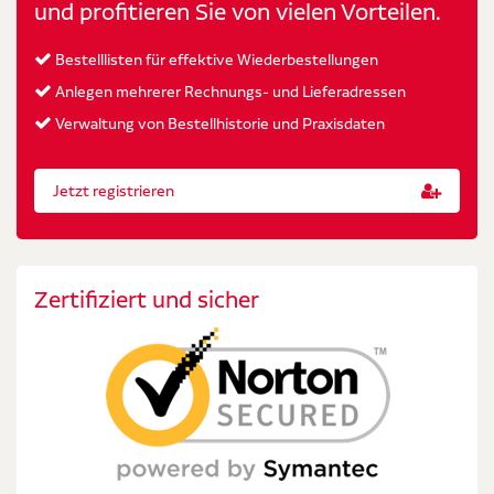
und profitieren Sie von vielen Vorteilen.
Bestelllisten für effektive Wiederbestellungen
Anlegen mehrerer Rechnungs- und Lieferadressen
Verwaltung von Bestellhistorie und Praxisdaten
Jetzt registrieren
Zertifiziert und sicher