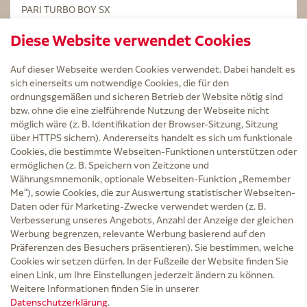
PARI TURBO BOY SX
STERILLIUM Lösung 100ml
Diese Website verwendet Cookies
Kintex Kinesiologie Tape blau
Auf dieser Webseite werden Cookies verwendet. Dabei handelt es
sich einerseits um notwendige Cookies, die für den
ordnungsgemäßen und sicheren Betrieb der Website nötig sind
bzw. ohne die eine zielführende Nutzung der Webseite nicht
Service
möglich wäre (z. B. Identifikation der Browser-Sitzung, Sitzung
Versand und Lieferzeit
über HTTPS sichern). Andererseits handelt es sich um funktionale
Kontakt
Cookies, die bestimmte Webseiten-Funktionen unterstützen oder
FAQ
ermöglichen (z. B. Speichern von Zeitzone und
AGB
Währungsmnemonik, optionale Webseiten-Funktion „Remember
Cookie-Einstellungen
Me“), sowie Cookies, die zur Auswertung statistischer Webseiten-
Datenschutz
Daten oder für Marketing-Zwecke verwendet werden (z. B.
Erklärung zur Barrierefreiheit
Verbesserung unseres Angebots, Anzahl der Anzeige der gleichen
Widerruf
Werbung begrenzen, relevante Werbung basierend auf den
Impressum
Präferenzen des Besuchers präsentieren). Sie bestimmen, welche
Cookies wir setzen dürfen. In der Fußzeile der Website finden Sie
Zu Risiken und Nebenwirkungen lesen Sie die Packungsbeilage und fragen Sie
einen Link, um Ihre Einstellungen jederzeit ändern zu können.
Ihre Ärztin, Ihren Arzt oder in der Apotheke.
Weitere Informationen finden Sie in unserer
Datenschutzerklärung
.